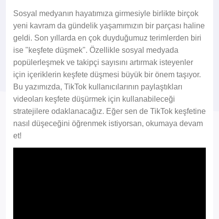
Sosyal medyanın hayatımıza girmesiyle birlikte birçok
yeni kavram da gündelik yaşamımızın bir parçası haline
geldi. Son yıllarda en çok duyduğumuz terimlerden biri
ise "keşfete düşmek". Özellikle sosyal medyada
popülerleşmek ve takipçi sayısını artırmak isteyenler
için içeriklerin keşfete düşmesi büyük bir önem taşıyor.
Bu yazımızda, TikTok kullanıcılarının paylaştıkları
videoları keşfete düşürmek için kullanabileceği
stratejilere odaklanacağız. Eğer sen de TikTok keşfetine
nasıl düşeceğini öğrenmek istiyorsan, okumaya devam
et!