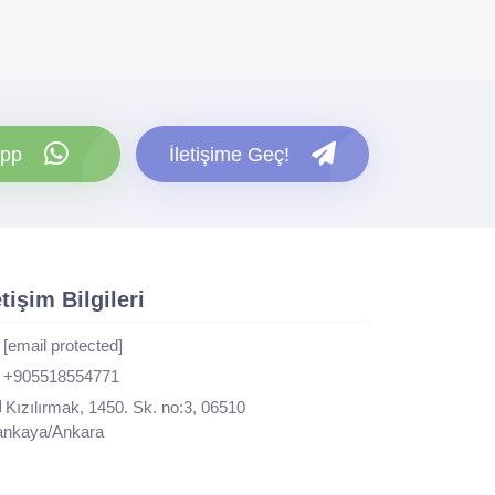
pp
İletişime Geç!
etişim Bilgileri
[email protected]
+905518554771
Kızılırmak, 1450. Sk. no:3, 06510
nkaya/Ankara