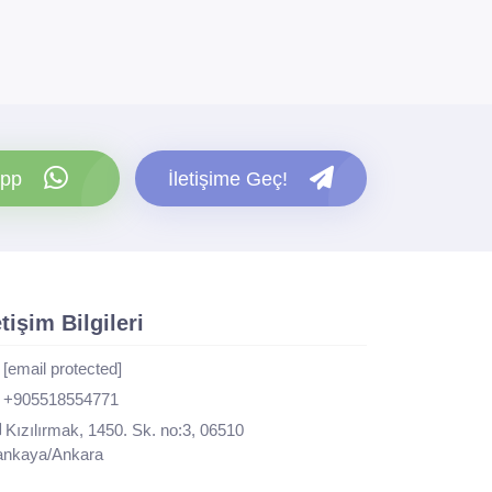
pp
İletişime Geç!
etişim Bilgileri
[email protected]
+905518554771
Kızılırmak, 1450. Sk. no:3, 06510
nkaya/Ankara