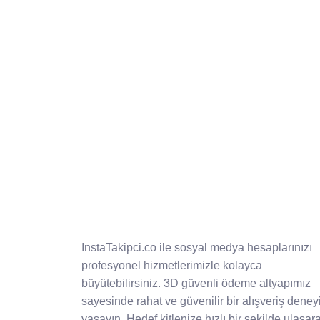
InstaTakipci.co ile sosyal medya hesaplarınızı
profesyonel hizmetlerimizle kolayca
büyütebilirsiniz. 3D güvenli ödeme altyapımız
sayesinde rahat ve güvenilir bir alışveriş deney
yaşayın. Hedef kitlenize hızlı bir şekilde ulaşar