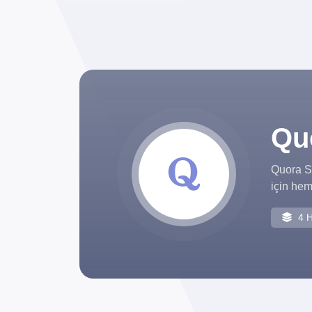
Quo
Quora Se
için hem
4 H