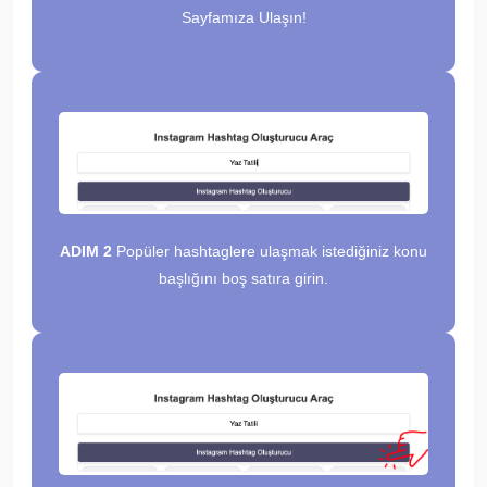
Sayfamıza Ulaşın!
ADIM 2
Popüler hashtaglere ulaşmak istediğiniz konu
başlığını boş satıra girin.