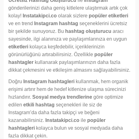
Ücretsiz Hashtag Oluşturucu
ile
Instagram
gönderilerinizi daha geniş kitlelere ulaştırmak artık çok
kolay!
Instatakipci.co
olarak sizlere
popüler etiketleri
ve en trend
Instagram hashtag
seçeneklerini ücretsiz
bir şekilde sunuyoruz. Bu
hashtag oluşturucu
aracı
sayesinde, ilgi alanınıza ve paylaşımlarınıza en uygun
etiketleri
kolayca keşfedebilir, içeriklerinizin
görünürlüğünü artırabilirsiniz. Özellikle
popüler
hashtagler
kullanarak paylaşımlarınızın daha fazla
dikkat çekmesini ve etkileşim almasını sağlayabilirsiniz.
Doğru
Instagram hashtagleri
kullanmak, hem organik
erişimi artırır hem de hedef kitlenize ulaşma sürecinizi
hızlandırır.
Sosyal medya trendlerine
göre optimize
edilen
etkili hashtag
seçenekleri ile siz de
Instagram’da daha fazla takipçi ve beğeni
kazanabilirsiniz.
Instatakipci.co
ile
popüler
hashtagleri
kolayca bulun ve sosyal medyada daha
fazla dikkat çekin.