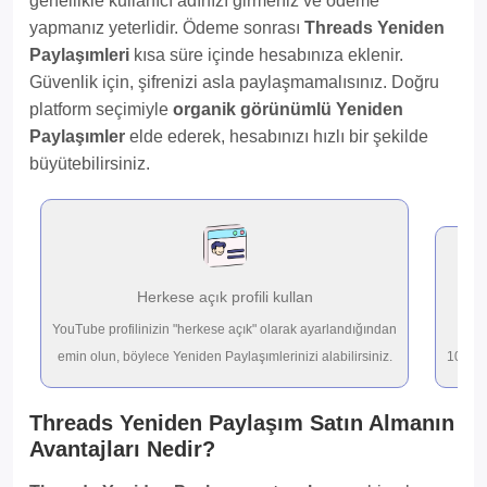
genellikle kullanıcı adınızı girmeniz ve ödeme
yapmanız yeterlidir. Ödeme sonrası
Threads Yeniden
Paylaşımleri
kısa süre içinde hesabınıza eklenir.
Güvenlik için, şifrenizi asla paylaşmamalısınız. Doğru
platform seçimiyle
organik görünümlü Yeniden
Paylaşımler
elde ederek, hesabınızı hızlı bir şekilde
büyütebilirsiniz.
Herkese açık profili kullan
YouTube profilinizin "herkese açık" olarak ayarlandığından
emin olun, böylece Yeniden Paylaşımlerinizi alabilirsiniz.
10-200
Threads Yeniden Paylaşım Satın Almanın
Avantajları Nedir?