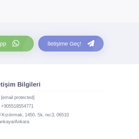
pp
İletişime Geç!
etişim Bilgileri
[email protected]
+905518554771
Kızılırmak, 1450. Sk. no:3, 06510
nkaya/Ankara