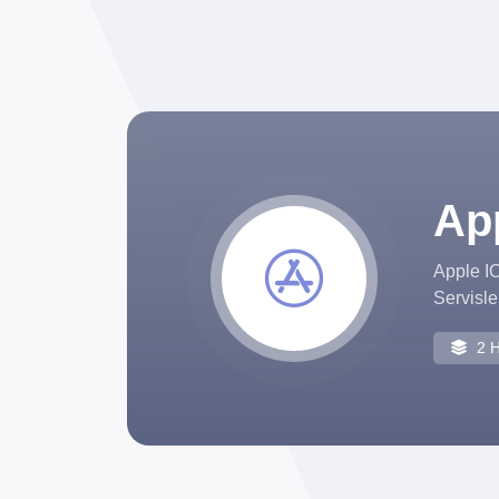
App
Apple IO
Servisle
2 H