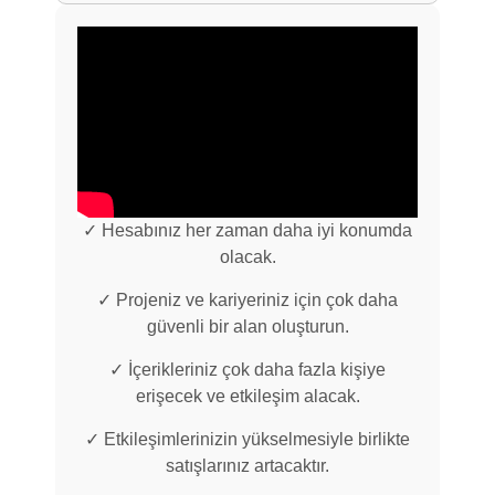
✓ Hesabınız her zaman daha iyi konumda
olacak.
✓ Projeniz ve kariyeriniz için çok daha
güvenli bir alan oluşturun.
✓ İçerikleriniz çok daha fazla kişiye
erişecek ve etkileşim alacak.
✓ Etkileşimlerinizin yükselmesiyle birlikte
satışlarınız artacaktır.