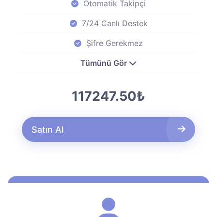
Otomatik Takipçi
7/24 Canlı Destek
Şifre Gerekmez
Tümünü Gör
117247.50₺
Satın Al