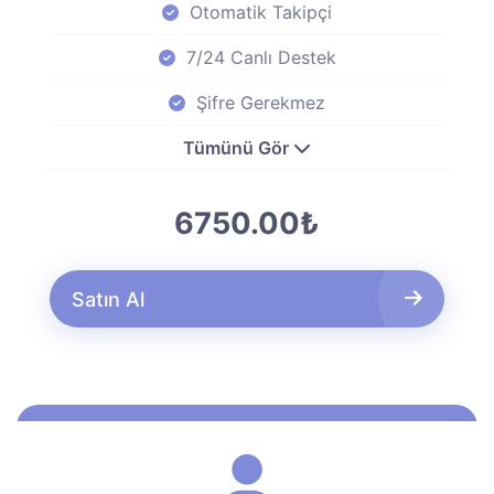
Otomatik Takipçi
7/24 Canlı Destek
Şifre Gerekmez
Tümünü Gör
6750.00₺
Satın Al