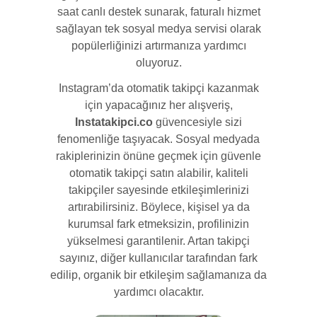
saat canlı destek sunarak, faturalı hizmet
sağlayan tek sosyal medya servisi olarak
popülerliğinizi artırmanıza yardımcı
oluyoruz.
Instagram’da otomatik takipçi kazanmak
için yapacağınız her alışveriş,
Instatakipci.co
güvencesiyle sizi
fenomenliğe taşıyacak. Sosyal medyada
rakiplerinizin önüne geçmek için güvenle
otomatik takipçi satın alabilir, kaliteli
takipçiler sayesinde etkileşimlerinizi
artırabilirsiniz. Böylece, kişisel ya da
kurumsal fark etmeksizin, profilinizin
yükselmesi garantilenir. Artan takipçi
sayınız, diğer kullanıcılar tarafından fark
edilip, organik bir etkileşim sağlamanıza da
yardımcı olacaktır.