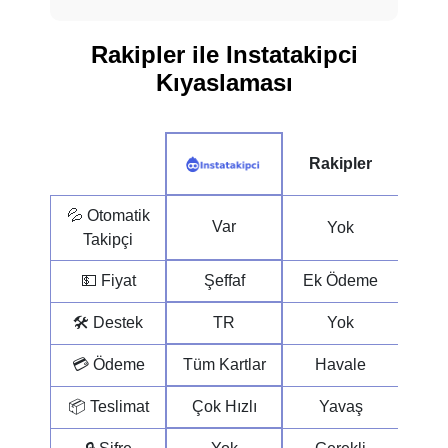
Rakipler ile Instatakipci
Kıyaslaması
Rakipler
💦 Otomatik
Var
Yok
Takipçi
💵 Fiyat
Şeffaf
Ek Ödeme
🛠 Destek
TR
Yok
💳 Ödeme
Tüm Kartlar
Havale
📦 Teslimat
Çok Hızlı
Yavaş