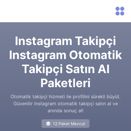
Instagram Takipçi
Instagram Otomatik
Takipçi Satın Al
Paketleri
Otomatik takipçi hizmeti ile profilini sürekli büyüt.
Güvenilir Instagram otomatik takipçi satın al ve
anında sonuç al!
12 Paket Mevcut