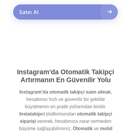
Satın Al
Instagram’da Otomatik Takipçi
Artırmanın En Güvenilir Yolu
Instagram'da otomatik takipçi satın almak
,
hesabınızı hızlı ve güvenilir bir şekilde
büyütmenin en pratik yollarından biridir.
Instatakipci
platformundan
otomatik takipçi
siparişi
vererek, hesabınıza zarar vermeden
büyüme sağlayabilirsiniz.
Otomatik
ve
mobil