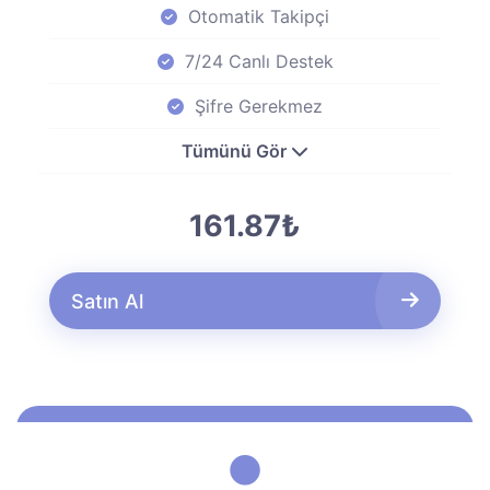
Otomatik Takipçi
7/24 Canlı Destek
Şifre Gerekmez
Tümünü Gör
161.87₺
Satın Al