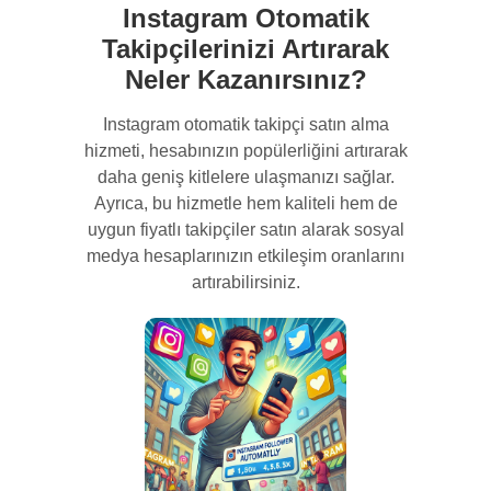
Instagram Otomatik
Takipçilerinizi Artırarak
Neler Kazanırsınız?
Instagram otomatik takipçi satın alma
hizmeti, hesabınızın popülerliğini artırarak
daha geniş kitlelere ulaşmanızı sağlar.
Ayrıca, bu hizmetle hem kaliteli hem de
uygun fiyatlı takipçiler satın alarak sosyal
medya hesaplarınızın etkileşim oranlarını
artırabilirsiniz.