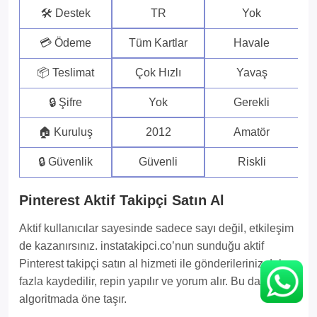
🛠 Destek
TR
Yok
💳 Ödeme
Tüm Kartlar
Havale
📦 Teslimat
Çok Hızlı
Yavaş
🔒 Şifre
Yok
Gerekli
🏠 Kuruluş
2012
Amatör
🔒 Güvenlik
Güvenli
Riskli
Pinterest Aktif Takipçi Satın Al
Aktif kullanıcılar sayesinde sadece sayı değil, etkileşim
de kazanırsınız. instatakipci.co’nun sunduğu aktif
Pinterest takipçi satın al hizmeti ile gönderileriniz daha
fazla kaydedilir, repin yapılır ve yorum alır. Bu da sizi
algoritmada öne taşır.