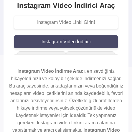
Instagram Video İndirici Araç
Instagram Video İndirici
Yüksek Kalite
Instagram Reels
Videolar İndir
İndirici
Instagram Video İndirme Aracı
, en sevdiğiniz
hikayeleri hızlı ve kolay bir şekilde indirmenizi sağlar.
Bu araç sayesinde, arkadaşlarınızın veya beğendiğiniz
Instagarm Video
IGTV Videolarını
hesapların video içeriklerini anında kaydedebilir, favori
İndir
Kaydet
anlarınızı arşivleyebilirsiniz. Özellikle gizli profillerden
hikaye indirme veya yüksek çözünürlükte video
Hikaye İndirici
Profil Videosu
kaydetmek isteyenler için idealdir. Tek yapmanız
İndir
gereken, Instagram video linkini arama alanına
yapıştırmak ve aracı çalıştırmaktır.
Instagram Video