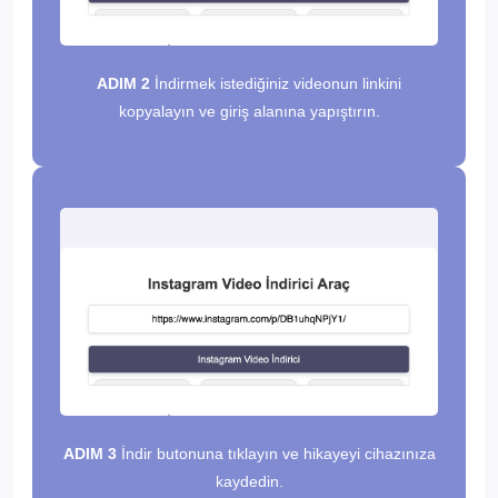
ADIM 2
İndirmek istediğiniz videonun linkini
kopyalayın ve giriş alanına yapıştırın.
ADIM 3
İndir butonuna tıklayın ve hikayeyi cihazınıza
kaydedin.