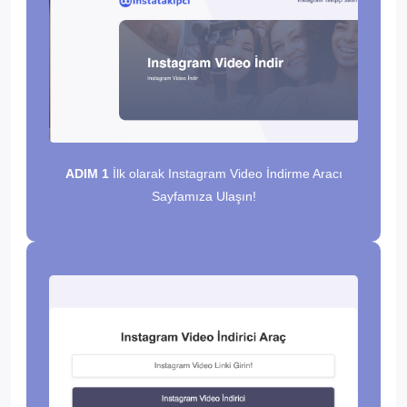
ADIM 1
İlk olarak Instagram Video İndirme Aracı
Sayfamıza Ulaşın!