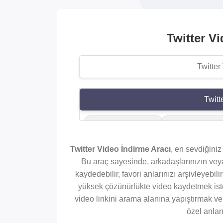
Twitter Vi
Twitt
Yüksek Kalite
Twitter Vide
Videolar İndir
İndirici
Twitter Video İndirme Aracı
, en sevdiğiniz 
Bu araç sayesinde, arkadaşlarınızın veya
kaydedebilir, favori anlarınızı arşivleyebili
yüksek çözünürlükte video kaydetmek iste
Hikaye İndirici
Profil Videos
video linkini arama alanına yapıştırmak ve 
İndir
özel anlar