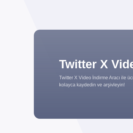
Twitter X Vid
Twitter X Video İndirme Aracı ile üc
kolayca kaydedin ve arşivleyin!