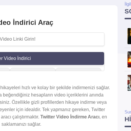
İlgi
S
deo İndirici Araç
er Video İndirici
o
Twitter Video
Twitter
İndir
Videolarını
hikayeleri hızlı ve kolay bir şekilde indirmenizi sağlar.
Kaydet
 beğendiğiniz hesapların video içeriklerini anında
rsiniz. Özellikle gizli profillerden hikaye indirme veya
yenler için idealdir. Tek yapmanız gereken, Twitter
u
Canlı Yayın
Öne Çıkan
Su
aracı çalıştırmaktır.
Twitter Video İndirme Aracı
, en
H
İndirici
Videoları Kaydet
ı saklamanızı sağlar.