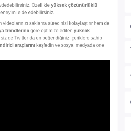
ydedebilirsiniz. Özellikle
yüksek çözünürlüklü
deneyimi elde edebilirsiniz.
videolarınızı saklama sürecinizi kolaylaştırır hem de
a trendlerine
göre optimize edilen
yüksek
 siz de Twitter’da en beğendiğiniz içeriklere sahip
indirici araçlarını
keşfedin ve sosyal medyada öne