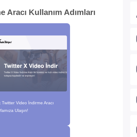
MP4 Formatında İndir
me Aracı Kullanım Adımları
k Twitter Video İndirme Aracı
famıza Ulaşın!