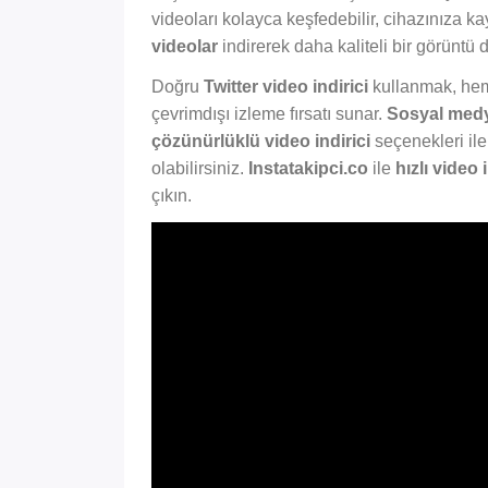
videoları kolayca keşfedebilir, cihazınıza ka
videolar
indirerek daha kaliteli bir görüntü 
Doğru
Twitter video indirici
kullanmak, hem 
çevrimdışı izleme fırsatı sunar.
Sosyal medy
çözünürlüklü video indirici
seçenekleri ile
olabilirsiniz.
Instatakipci.co
ile
hızlı video 
çıkın.