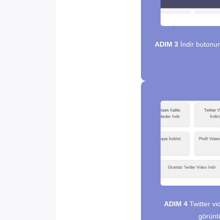
ADIM 3
İndir butonun
ADIM 4
Twitter vi
görüntü