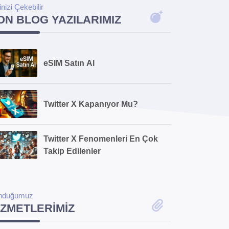
linizi Çekebilir
ON BLOG YAZILARIMIZ
eSIM Satın Al
Twitter X Kapanıyor Mu?
Twitter X Fenomenleri En Çok
Takip Edilenler
nduğumuz
IZMETLERIMIZ