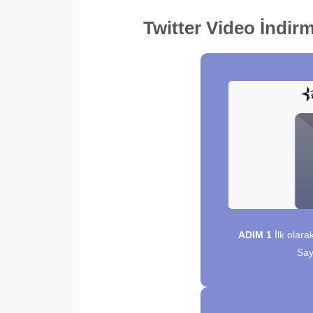
Ücretsiz Twitter Video İndir
Twitter Video İndir
ADIM 1
İlk olara
Say