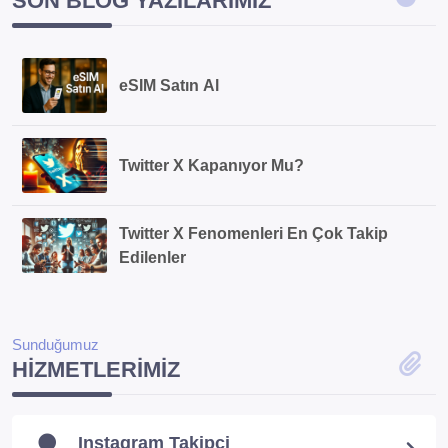
SON BLOG YAZILARIMIZ
eSIM Satın Al
Twitter X Kapanıyor Mu?
Twitter X Fenomenleri En Çok Takip
Edilenler
Sunduğumuz
HIZMETLERIMIZ
Instagram Takipçi