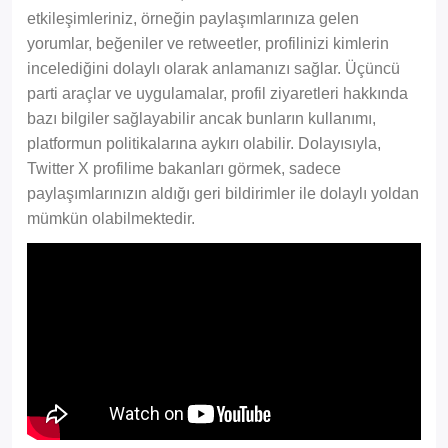
etkileşimleriniz, örneğin paylaşımlarınıza gelen
yorumlar, beğeniler ve retweetler, profilinizi kimlerin
incelediğini dolaylı olarak anlamanızı sağlar. Üçüncü
parti araçlar ve uygulamalar, profil ziyaretleri hakkında
bazı bilgiler sağlayabilir ancak bunların kullanımı,
platformun politikalarına aykırı olabilir. Dolayısıyla,
Twitter X profilime bakanları görmek, sadece
paylaşımlarınızın aldığı geri bildirimler ile dolaylı yoldan
mümkün olabilmektedir.