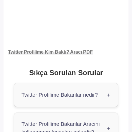
Twitter Profilime Kim Baktı? Aracı
PDF
Sıkça Sorulan Sorular
+
Twitter Profilime Bakanlar nedir?
Twitter Profilime Bakanlar, istediğiniz zaman
sizden habersiz profilinizi ziyaret edenleri
Twitter Profilime Bakanlar Aracını
görmenizi sağlar.
+