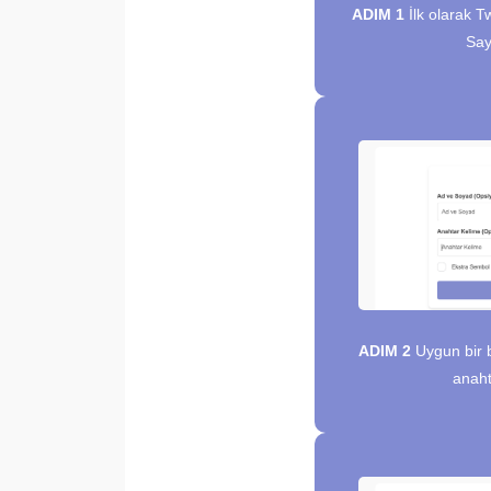
ADIM 1
İlk olarak Tw
Say
ADIM 2
Uygun bir b
anaht