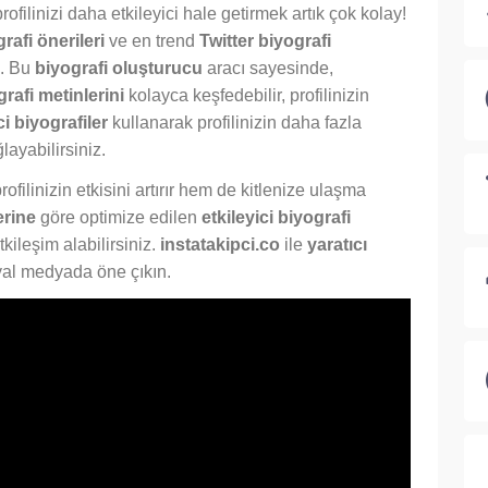
rofilinizi daha etkileyici hale getirmek artık çok kolay!
rafi önerileri
ve en trend
Twitter biyografi
z. Bu
biyografi oluşturucu
aracı sayesinde,
rafi metinlerini
kolayca keşfedebilir, profilinizin
ci biyografiler
kullanarak profilinizin daha fazla
ayabilirsiniz.
filinizin etkisini artırır hem de kitlenize ulaşma
erine
göre optimize edilen
etkileyici biyografi
tkileşim alabilirsiniz.
instatakipci.co
ile
yaratıcı
al medyada öne çıkın.