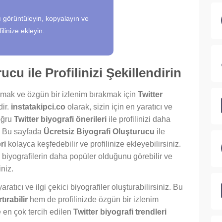
 görüntüleyin, kopyalayın ve
filinize ekleyin.
cu ile Profilinizi Şekillendirin
turmak ve özgün bir izlenim bırakmak için
Twitter
dir.
instatakipci.co
olarak, sizin için en yaratıcı ve
oğru
Twitter biyografi önerileri
ile profilinizi daha
z. Bu sayfada
Ücretsiz Biyografi Oluşturucu
ile
ri
kolayca keşfedebilir ve profilinize ekleyebilirsiniz.
biyografilerin daha popüler olduğunu görebilir ve
iniz.
 yaratıcı ve ilgi çekici biyografiler oluşturabilirsiniz. Bu
tırabilir
hem de profilinizde özgün bir izlenim
 en çok tercih edilen
Twitter biyografi trendleri