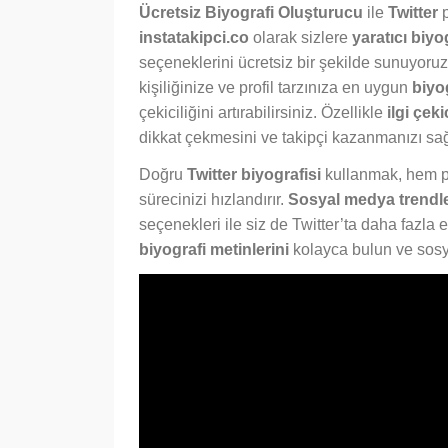
Ücretsiz Biyografi Oluşturucu
ile
Twitter
p
instatakipci.co
olarak sizlere
yaratıcı biyog
seçeneklerini ücretsiz bir şekilde sunuyoru
kişiliğinize ve profil tarzınıza en uygun
biyog
çekiciliğini artırabilirsiniz. Özellikle
ilgi çeki
dikkat çekmesini ve takipçi kazanmanızı sağl
Doğru
Twitter biyografisi
kullanmak, hem pro
sürecinizi hızlandırır.
Sosyal medya trendl
seçenekleri ile siz de Twitter’ta daha fazla e
biyografi metinlerini
kolayca bulun ve sosy