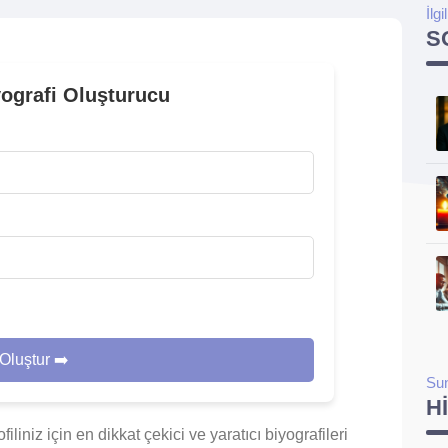
İlgi
S
yografi Oluşturucu
Oluştur ➡️
Su
H
ofiliniz için en dikkat çekici ve yaratıcı biyografileri