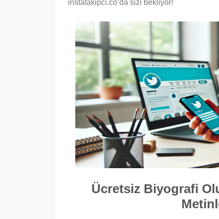
instatakipci.co’da sizi bekliyor!
Ücretsiz Biyografi Ol
Metinl