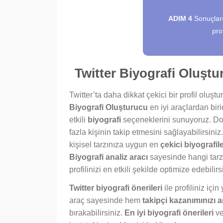
ADIM 4
Sonuçları
pro
Twitter Biyografi Oluşturu
Twitter’ta daha dikkat çekici bir profil oluş
Biyografi Oluşturucu
en iyi araçlardan biri
etkili
biyografi
seçeneklerini sunuyoruz. D
fazla kişinin takip etmesini sağlayabilirsini
kişisel tarzınıza uygun en
çekici biyografile
Biyografi analiz aracı
sayesinde hangi tarz 
profilinizi en etkili şekilde optimize edebilirs
Twitter biyografi önerileri
ile profiliniz için
araç sayesinde hem
takipçi kazanımınızı ar
bırakabilirsiniz.
En iyi biyografi önerileri
ve