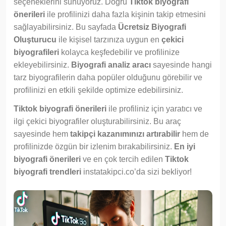
seçeneklerini sunuyoruz. Doğru
Tiktok biyografi
önerileri
ile profilinizi daha fazla kişinin takip etmesini
sağlayabilirsiniz. Bu sayfada
Ücretsiz Biyografi
Oluşturucu
ile kişisel tarzınıza uygun en
çekici
biyografileri
kolayca keşfedebilir ve profilinize
ekleyebilirsiniz.
Biyografi analiz aracı
sayesinde hangi
tarz biyografilerin daha popüler olduğunu görebilir ve
profilinizi en etkili şekilde optimize edebilirsiniz.
Tiktok biyografi önerileri
ile profiliniz için yaratıcı ve
ilgi çekici biyografiler oluşturabilirsiniz. Bu araç
sayesinde hem
takipçi kazanımınızı artırabilir
hem de
profilinizde özgün bir izlenim bırakabilirsiniz.
En iyi
biyografi önerileri
ve en çok tercih edilen
Tiktok
biyografi trendleri
instatakipci.co’da sizi bekliyor!