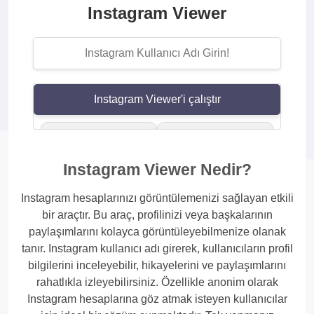
Instagram Viewer
Instagram Viewer'i çalıştır
Profil Ziyaretçisi
Instagram
Takipçi
Görüntüleyici
Instagram Viewer Nedir?
Görüntüleyici
Kullanıcı Aracı
Instagram hesaplarınızı görüntülemenizi sağlayan etkili
bir araçtır. Bu araç, profilinizi veya başkalarının
Hikaye
Reels
paylaşımlarını kolayca görüntüleyebilmenize olanak
Görüntüleyici
Görüntüleme Aracı
tanır. Instagram kullanıcı adı girerek, kullanıcıların profil
bilgilerini inceleyebilir, hikayelerini ve paylaşımlarını
rahatlıkla izleyebilirsiniz. Özellikle anonim olarak
Anket Oylama
Instagram Story
Instagram hesaplarına göz atmak isteyen kullanıcılar
Görüntüleyici
Görüntüleyici