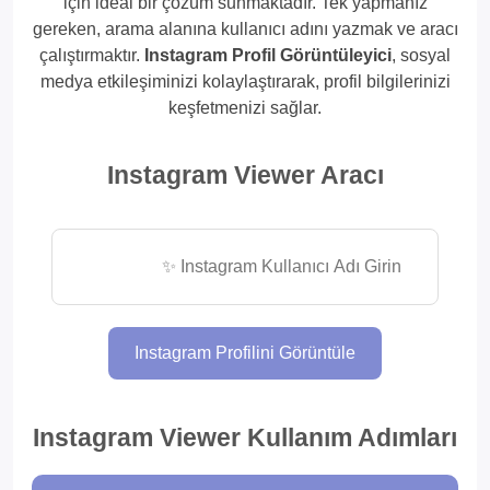
için ideal bir çözüm sunmaktadır. Tek yapmanız
gereken, arama alanına kullanıcı adını yazmak ve aracı
çalıştırmaktır.
Instagram Profil Görüntüleyici
, sosyal
Instagram Video
Instagram Canlı
medya etkileşiminizi kolaylaştırarak, profil bilgilerinizi
İzleyici
Yayın İzleyici
keşfetmenizi sağlar.
Instagram Viewer Aracı
Instagram Takipçi Görüntüleyici
Instagram Profilini Görüntüle
Instagram Viewer Kullanım Adımları