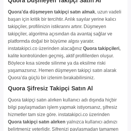
Quora Düşmeyen Takipçi Satın Al
Quora'da düşmeyen takipçi satın almak
, uzun vadeli
başarı için kritik bir tercihtir. Anlık sayılar yerine kalıcı
takipçiler, profilinizin istikrarını artırır. Düşmeyen
takipçiler, algoritma açısından da avantaj sağlar ve
platformda doğal bir büyüme algısı yaratır.
instatakipci.co üzerinden alacağınız
Quora takipçileri,
kalite kontrolünden geçmiş, aktif profillerden oluşur.
Böylece kısa sürede silinme ya da eksilme riski
yaşamazsınız. Hemen düşmeyen takipçi satın alarak
Quora’da güçlü bir izlenim bırakabilirsiniz.
Quora Şifresiz Takipçi Satın Al
Quora takipçi satın alırken kullanıcı adı dışında hiçbir
bilgi paylaşmadan işlem yapmak istiyorsanız, şifresiz
hizmetler tam size göre. instatakipci.co üzerinden
Quora takipçi satın alırken
yalnızca kullanıcı adınızı
belirtmeniz yeterlidir. Şifrenizi paylaşmadan tamamen