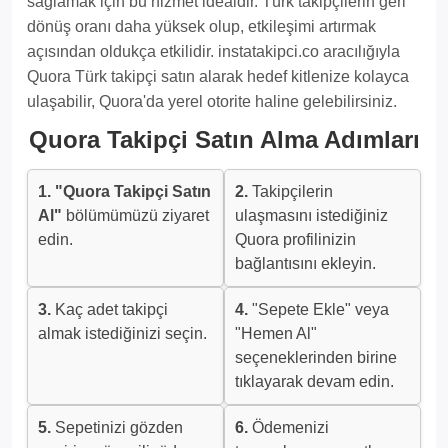
sağlamak için bu hizmet idealdir. Türk takipçilerin geri
dönüş oranı daha yüksek olup, etkileşimi artırmak
açısından oldukça etkilidir. instatakipci.co aracılığıyla
Quora Türk takipçi satın alarak hedef kitlenize kolayca
ulaşabilir, Quora'da yerel otorite haline gelebilirsiniz.
Quora Takipçi Satın Alma Adımları
1.
"Quora Takipçi Satın
2.
Takipçilerin
Al"
bölümümüzü ziyaret
ulaşmasını istediğiniz
edin.
Quora profilinizin
bağlantısını ekleyin.
3.
Kaç adet takipçi
4.
"Sepete Ekle" veya
almak istediğinizi seçin.
"Hemen Al"
seçeneklerinden birine
tıklayarak devam edin.
5.
Sepetinizi gözden
6.
Ödemenizi