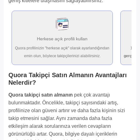
geniş kitlelere ulaşmasını sağlayabilirsiniz.
Herkese açık profili kullan
İ
Quora profilinizin "herkese açık" olarak ayarlandığından
10-25
emin olun, böylece takipçilerinizi alabilirsiniz.
gerçek Q
Quora Takipçi Satın Almanın Avantajları
Nelerdir?
Quora takipçi satın almanın
pek çok avantajı
bulunmaktadır. Öncelikle, takipçi sayısındaki artış,
profilinize olan güveni artırır ve daha fazla kişinin sizi
takip etmesini sağlar. Aynı zamanda daha fazla
etkileşim alarak sorularınıza verilen cevapların
görünürlüğü artar. Quora, bilgiye dayalı içeriklerin