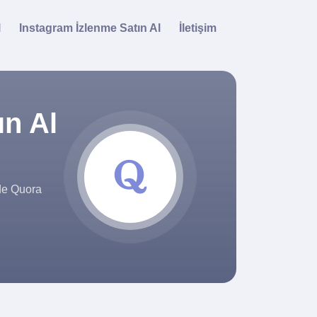
l
Instagram İzlenme Satın Al
İletişim
ın Al
lde Quora