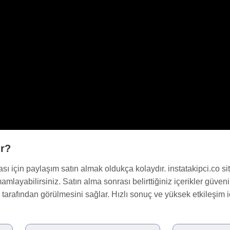
ır?
ı için paylaşım satın almak oldukça kolaydır. instatakipci.co sit
amamlayabilirsiniz. Satın alma sonrası belirttiğiniz içerikler güveni
ı tarafından görülmesini sağlar. Hızlı sonuç ve yüksek etkileşim 