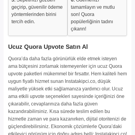
geçirip, güvenilir ödeme
tamamlayın ve mutlu
yöntemlerinden birini
son! Quora
tercih edin.
popülerliğinin tadını
çıkarın!
Ucuz Quora Upvote Satın Al
Quora’da daha fazla görünürlük elde etmek isteyen
ama bütçesini zorlamak istemeyenler için ucuz Quora
upvote paketleri mükemmel bir fırsattır. Hem kaliteli hem
uygun fiyatlı hizmet sunan Instatakipci.co, düşük
maliyetle yüksek etki sağlamanıza yardımcı olur. Ucuz
ama etkili upvote seçenekleri sayesinde içeriğinizi öne
çıkarabilir, cevaplarınıza daha fazla güven
kazandırabilirsiniz. Kısa sürede teslim edilen bu
hizmetle zaman ve para kazanırken, dijital otoritenizi de
güçlendirebilirsiniz. Ekonomik çözümlerle Quora’daki
etkileyici görünüm için doğru adres belli: Instatakipci.co!