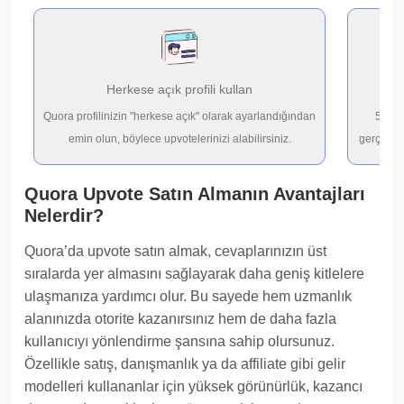
Herkese açık profili kullan
İ
Quora profilinizin "herkese açık" olarak ayarlandığından
50-25.
emin olun, böylece upvotelerinizi alabilirsiniz.
gerçek Qu
Quora Upvote Satın Almanın Avantajları
Nelerdir?
Quora’da upvote satın almak, cevaplarınızın üst
sıralarda yer almasını sağlayarak daha geniş kitlelere
ulaşmanıza yardımcı olur. Bu sayede hem uzmanlık
alanınızda otorite kazanırsınız hem de daha fazla
kullanıcıyı yönlendirme şansına sahip olursunuz.
Özellikle satış, danışmanlık ya da affiliate gibi gelir
modelleri kullananlar için yüksek görünürlük, kazancı