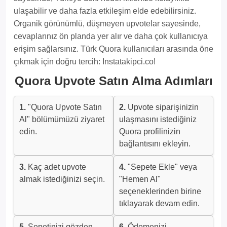
ulaşabilir ve daha fazla etkileşim elde edebilirsiniz.
Organik görünümlü, düşmeyen upvotelar sayesinde,
cevaplarınız ön planda yer alır ve daha çok kullanıcıya
erişim sağlarsınız. Türk Quora kullanıcıları arasında öne
çıkmak için doğru tercih: Instatakipci.co!
Quora Upvote Satın Alma Adımları
1.
"Quora Upvote Satın
2.
Upvote siparişinizin
Al" bölümümüzü ziyaret
ulaşmasını istediğiniz
edin.
Quora profilinizin
bağlantısını ekleyin.
3.
Kaç adet upvote
4.
"Sepete Ekle" veya
almak istediğinizi seçin.
"Hemen Al"
seçeneklerinden birine
tıklayarak devam edin.
5.
Sepetinizi gözden
6.
Ödemenizi