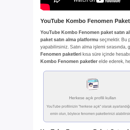
YouTube Kombo Fenomen Paket N
YouTube Kombo Fenomen paket satın a
paket satın alma platformu
seçmektir. Bu p
yapabilirsiniz. Satın alma işlemi sırasında,
Fenomen paketleri
kısa süre içinde hesabın
Kombo Fenomen paketler
elde ederek, hes
Herkese açık profili kullan
YouTube profilinizin "herkese açık" olarak ayarlandı
emin olun, böylece fenomen paketlerinizi alabilirsi