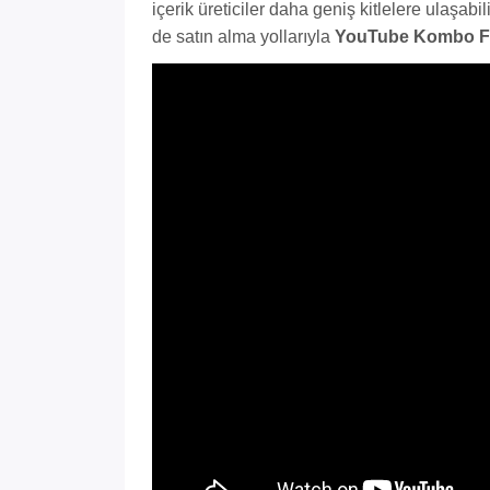
içerik üreticiler daha geniş kitlelere ulaşabil
de satın alma yollarıyla
YouTube Kombo F