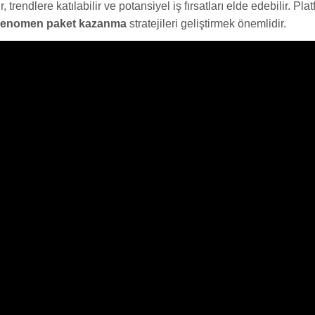
ir, trendlere katılabilir ve potansiyel iş fırsatları elde edebilir.
enomen paket kazanma
stratejileri geliştirmek önemlidir.