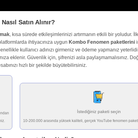
asıl Satın Alınır?
lmak
, kısa sürede etkileşimlerinizi artırmanın etkili bir yoludur. İ
latformlarda ihtiyacınıza uygun
Kombo Fenomen paketlerini
i
 genellikle kullanıcı adınızı girmeniz ve ödeme yapmanız yeterli
ıza eklenir. Güvenlik için, şifrenizi asla paylaşmamalısınız. Do
abınızı hızlı bir şekilde büyütebilirsiniz.
İstediğiniz paketi seçin
ğından
niz.
10-200.000 arasında yüksek kaliteli, gerçek YouTube fenomen paketsi 