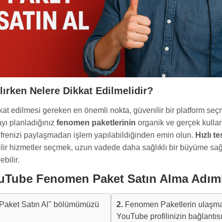
rken Nelere Dikkat Edilmelidir?
kat edilmesi gereken en önemli nokta, güvenilir bir platform seç
ayı planladığınız
fenomen paketlerinin
organik ve gerçek kullan
, şifrenizi paylaşmadan işlem yapılabildiğinden emin olun.
Hızlı t
nilir hizmetler seçmek, uzun vadede daha sağlıklı bir büyüme sağ
bilir.
uTube Fenomen Paket Satın Alma Adıml
aket Satın Al" bölümümüzü
2.
Fenomen Paketlerin ulaşmas
YouTube profilinizin bağlantısı