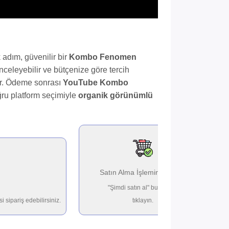
lk adım, güvenilir bir
Kombo Fenomen
nceleyebilir ve bütçenize göre tercih
dir. Ödeme sonrası
YouTube Kombo
ğru platform seçimiyle
organik görünümlü
Satın Alma İşlemini Onayla
"Şimdi satın al" butonuna
sipariş edebilirsiniz.
tıklayın.