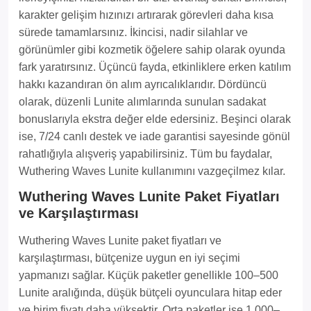
karakter gelişim hızınızı artırarak görevleri daha kısa
sürede tamamlarsınız. İkincisi, nadir silahlar ve
görünümler gibi kozmetik öğelere sahip olarak oyunda
fark yaratırsınız. Üçüncü fayda, etkinliklere erken katılım
hakkı kazandıran ön alım ayrıcalıklarıdır. Dördüncü
olarak, düzenli Lunite alımlarında sunulan sadakat
bonuslarıyla ekstra değer elde edersiniz. Beşinci olarak
ise, 7/24 canlı destek ve iade garantisi sayesinde gönül
rahatlığıyla alışveriş yapabilirsiniz. Tüm bu faydalar,
Wuthering Waves Lunite kullanımını vazgeçilmez kılar.
Wuthering Waves Lunite Paket Fiyatları
ve Karşılaştırması
Wuthering Waves Lunite paket fiyatları ve
karşılaştırması, bütçenize uygun en iyi seçimi
yapmanızı sağlar. Küçük paketler genellikle 100–500
Lunite aralığında, düşük bütçeli oyunculara hitap eder
ve birim fiyatı daha yüksektir. Orta paketler ise 1.000–