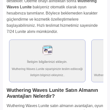
destekler. Ödeme onayı alındıktan sonra
Wuthering
Waves Lunite
bakiyeniz otomatik olarak oyun
hesabınıza tanımlanır. Böylece beklemeden karakter
güçlendirme ve kozmetik özelleştirmelere
başlayabilirsiniz. Hızlı teslimat hizmetimiz sayesinde
7/24 Lunite alımı mümkündür.
İletişim bilgilerinizi ekleyin.
İs
Wuthering Waves Lunite siparişinizin teslim edileceği
60
iletişim bilginizi ekleyiniz..
Wuthering W
Wuthering Waves Lunite Satın Almanın
Avantajları Nelerdir?
Wuthering Waves Lunite satın almanın avantajları, oyun