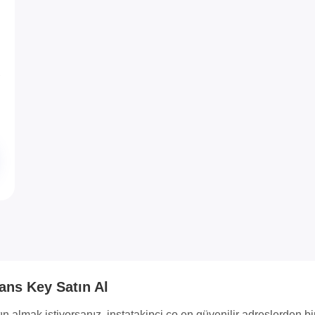
ans Key Satın Al
 almak istiyorsanız, instatakipci.co en güvenilir adreslerden birid