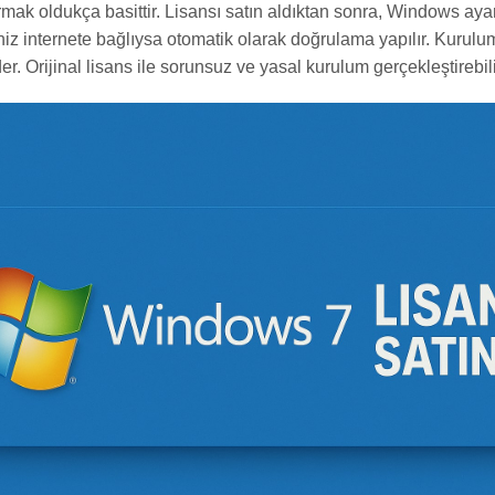
mak oldukça basittir. Lisansı satın aldıktan sonra, Windows ayar
iniz internete bağlıysa otomatik olarak doğrulama yapılır. Kurul
er. Orijinal lisans ile sorunsuz ve yasal kurulum gerçekleştirebili