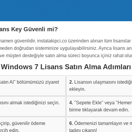
sans Key Güvenli mi?
men güvenlidir. instatakipci.co üzerinden alınan tüm lisanslar ori
meden doğrudan sisteminize uygulayabilirsiniz. Ayrıca lisans anah
ve müşteri desteğiyle satın alma süreci boyunca içiniz rahat olur
Windows 7 Lisans Satın Alma Adımları
atın Al" bölümümüzü ziyaret
2.
Lisansın ulaşmasını istediğini
ekleyin.
nı almak istediğinizi seçin.
4.
"Sepete Ekle" veya "Hemen
birine tıklayarak devam edin.
çirip, güvenilir ödeme
6.
Ödemenizi tamamlayın ve m
rcih edin.
tadını çıkarın!