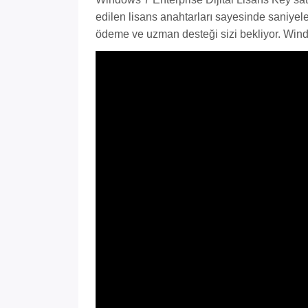
edilen lisans anahtarları sayesinde saniyele
ödeme ve uzman desteği sizi bekliyor. Windo