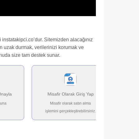
i instatakipci.co’dur. Sitemizden alacağınız
den uzak durmak, verilerinizi korumak ve
konuda size tam destek sunar.
Onayla
Misafir Olarak Giriş Yap
nuna
Misafir olarak satın alma
işlemini gerçekleştirebilirsiniz.
Ödeme seçe