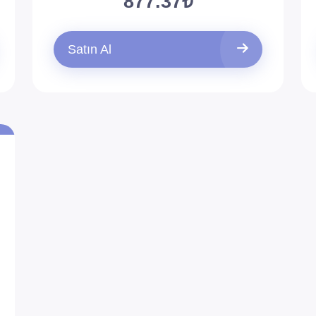
877.37₺
Satın Al