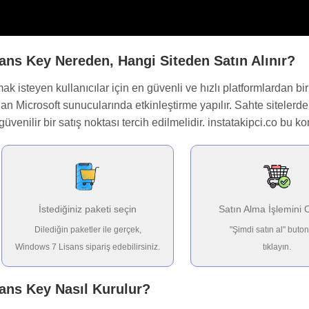
sans Key Nereden, Hangi Siteden Satın Alınır?
 isteyen kullanıcılar için en güvenli ve hızlı platformlardan bir
rudan Microsoft sunucularında etkinleştirme yapılır. Sahte siteler
güvenilir bir satış noktası tercih edilmelidir. instatakipci.co bu 
İstediğiniz paketi seçin
Satın Alma İşlemini 
Dilediğin paketler ile gerçek,
"Şimdi satın al" buto
Windows 7 Lisans sipariş edebilirsiniz.
tıklayın.
sans Key Nasıl Kurulur?