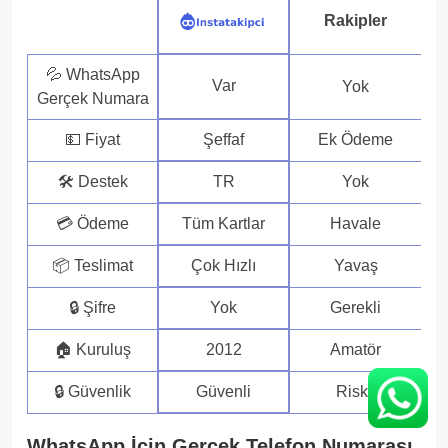
Rakipler
💦 WhatsApp
Var
Yok
Gerçek Numara
💵 Fiyat
Şeffaf
Ek Ödeme
🛠 Destek
TR
Yok
💳 Ödeme
Tüm Kartlar
Havale
📦 Teslimat
Çok Hızlı
Yavaş
🔒 Şifre
Yok
Gerekli
🏠 Kuruluş
2012
Amatör
🔒 Güvenlik
Güvenli
Riskli
WhatsApp İçin Gerçek Telefon Numarası