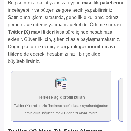
Bu platformlarda ihtiyacınıza uygun
mavi tik paketlerini
inceleyebilir ve bütçenize göre tercih yapabilirsiniz.
Satın alma işlemi sırasında, genellikle kullanıcı adınızı
girmeniz ve ödeme yapmanız yeterlidir. Ödeme sonrası
Twitter (X) mavi tikleri
kısa süre içinde hesabınıza
eklenir. Güvenlik için, şifrenizi asla paylaşmamalısınız.
Doğru platform seçimiyle
organik görünümlü mavi
tikler
elde ederek, hesabınızı hızlı bir şekilde
büyütebilirsiniz.
Herkese açık profili kullan
Twitter (X) profilinizin "herkese açık" olarak ayarlandığından
emin olun, böylece mavi tiklerinizi alabilirsiniz.
10-200
Twitter (X) Mavi Tik Satın Almanın