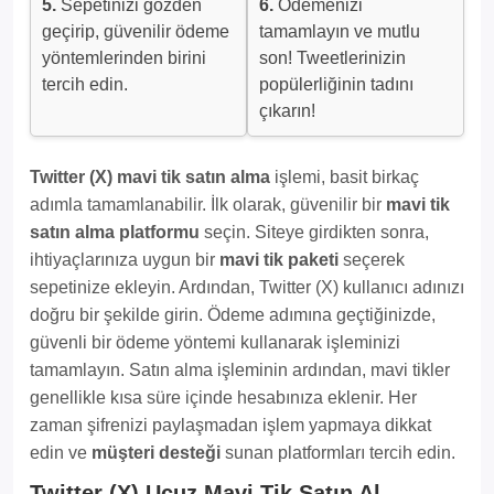
5.
Sepetinizi gözden
6.
Ödemenizi
geçirip, güvenilir ödeme
tamamlayın ve mutlu
yöntemlerinden birini
son! Tweetlerinizin
tercih edin.
popülerliğinin tadını
çıkarın!
Twitter (X) mavi tik satın alma
işlemi, basit birkaç
adımla tamamlanabilir. İlk olarak, güvenilir bir
mavi tik
satın alma platformu
seçin. Siteye girdikten sonra,
ihtiyaçlarınıza uygun bir
mavi tik paketi
seçerek
sepetinize ekleyin. Ardından, Twitter (X) kullanıcı adınızı
doğru bir şekilde girin. Ödeme adımına geçtiğinizde,
güvenli bir ödeme yöntemi kullanarak işleminizi
tamamlayın. Satın alma işleminin ardından, mavi tikler
genellikle kısa süre içinde hesabınıza eklenir. Her
zaman şifrenizi paylaşmadan işlem yapmaya dikkat
edin ve
müşteri desteği
sunan platformları tercih edin.
Twitter (X) Ucuz Mavi Tik Satın Al