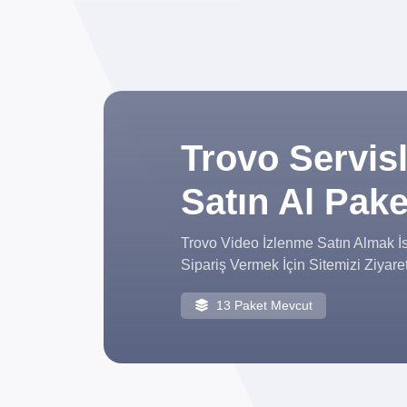
Trovo Servis
Satın Al Pake
Trovo Video İzlenme Satın Almak İ
Sipariş Vermek İçin Sitemizi Ziyaret
13 Paket Mevcut