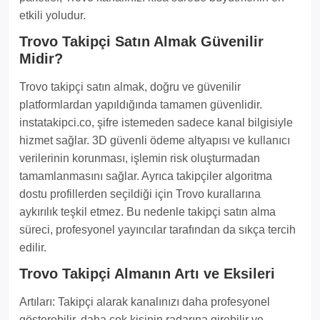
etkili yoludur.
Trovo Takipçi Satın Almak Güvenilir
Midir?
Trovo takipçi satın almak, doğru ve güvenilir
platformlardan yapıldığında tamamen güvenlidir.
instatakipci.co, şifre istemeden sadece kanal bilgisiyle
hizmet sağlar. 3D güvenli ödeme altyapısı ve kullanıcı
verilerinin korunması, işlemin risk oluşturmadan
tamamlanmasını sağlar. Ayrıca takipçiler algoritma
dostu profillerden seçildiği için Trovo kurallarına
aykırılık teşkil etmez. Bu nedenle takipçi satın alma
süreci, profesyonel yayıncılar tarafından da sıkça tercih
edilir.
Trovo Takipçi Almanın Artı ve Eksileri
Artıları: Takipçi alarak kanalınızı daha profesyonel
gösterebilir, daha çok kişinin radarına girebilir ve