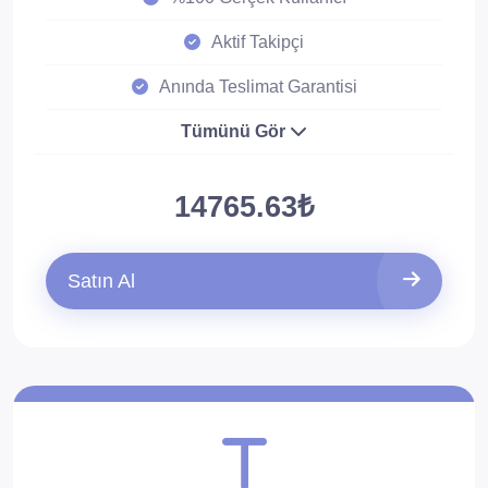
Aktif Takipçi
Anında Teslimat Garantisi
Tümünü Gör
14765.63₺
Satın Al