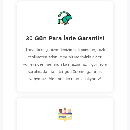
30 Gün Para İade Garantisi
Trovo takipçi hizmetimizin kalitesinden, hızlı
teslimatımızdan veya hizmetimizin diğer
yönlerinden memnun kalmazsanız, hiçbir soru
sorulmadan tam bir geri ödeme garantisi
veriyoruz. Memnun kalmanızı istiyoruz!