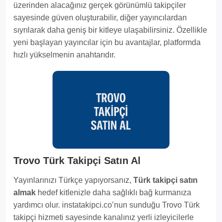
üzerinden alacağınız gerçek görünümlü takipçiler
sayesinde güven oluşturabilir, diğer yayıncılardan
sıyrılarak daha geniş bir kitleye ulaşabilirsiniz. Özellikle
yeni başlayan yayıncılar için bu avantajlar, platformda
hızlı yükselmenin anahtarıdır.
Trovo Türk Takipçi Satın Al
Yayınlarınızı Türkçe yapıyorsanız,
Türk takipçi satın
almak
hedef kitlenizle daha sağlıklı bağ kurmanıza
yardımcı olur. instatakipci.co’nun sunduğu Trovo Türk
takipçi hizmeti sayesinde kanalınız yerli izleyicilerle