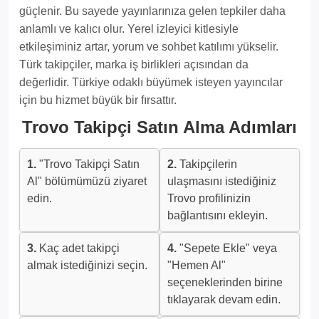
güçlenir. Bu sayede yayınlarınıza gelen tepkiler daha
anlamlı ve kalıcı olur. Yerel izleyici kitlesiyle
etkileşiminiz artar, yorum ve sohbet katılımı yükselir.
Türk takipçiler, marka iş birlikleri açısından da
değerlidir. Türkiye odaklı büyümek isteyen yayıncılar
için bu hizmet büyük bir fırsattır.
Trovo Takipçi Satın Alma Adımları
1.
"Trovo Takipçi Satın
2.
Takipçilerin
Al" bölümümüzü ziyaret
ulaşmasını istediğiniz
edin.
Trovo profilinizin
bağlantısını ekleyin.
3.
Kaç adet takipçi
4.
"Sepete Ekle" veya
almak istediğinizi seçin.
"Hemen Al"
seçeneklerinden birine
tıklayarak devam edin.