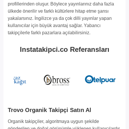
profillerinden oluşur. Böylece yayınlarınız daha fazla
ülkede önerilir ve farklı kültürlere hitap etme şansı
yakalarsınız. İngilizce ya da çok dilli yayınlar yapan
kullanıcılar için büyük avantaj sağlar. Yabancı
takipçilerle farklı pazarlara açılabilirsiniz.
Instatakipci.co Referansları
Trovo Organik Takipçi Satın Al
Organik takipçiler, algoritmaya uygun şekilde
gönderilen ve doğal görünümle yüklenen kullanıcılardır.