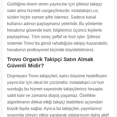
Gizliliğine önem veren yayıncılar için şifresiz takipçi
satın alma hizmeti vazgeçilmezdir. instatakipci.co,
sizden hiçbir zaman şifre istemez. Sadece kanal
kullanıcı adınızı paylaşmanız yeterlidir. Bu yöntemle
hesabınız güvende kalır, bilgileriniz üçüncü kişilerle
paylaşılmaz. Tüm süreç şeffaf ve hızlı işler. Şifresiz
sistemle Trovo’da gönül rahatlığıyla takipçi kazanabilir,
hesabınızı profesyonel biçimde büyütebilirsiniz.
Trovo Organik Takipçi Satın Almak
Güvenli Midir?
Düşmeyen Trovo takipçileri, kalıcı büyüme hedefleyen
yayıncılar için ideal bir çözümdür. instatakipci.co’nun
sunduğu bu hizmet sayesinde takipçileriniz hesapta
sabit kalır ve zamanla düşüş yaşamaz. Özellikle
algoritmanın dikkat ettiği takipçi stabilitesi açısından
büyük fayda sağlar. Ayrıca bu takipçiler, yayınlarınız
sırasında izleyici etkisi yaratarak odalarınızın daha aktif