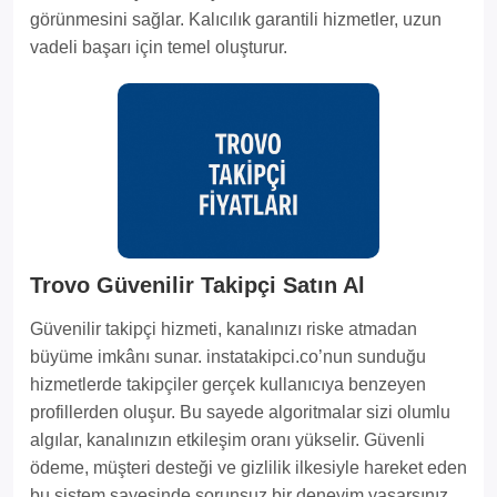
görünmesini sağlar. Kalıcılık garantili hizmetler, uzun
vadeli başarı için temel oluşturur.
Trovo Güvenilir Takipçi Satın Al
Güvenilir takipçi hizmeti, kanalınızı riske atmadan
büyüme imkânı sunar. instatakipci.co’nun sunduğu
hizmetlerde takipçiler gerçek kullanıcıya benzeyen
profillerden oluşur. Bu sayede algoritmalar sizi olumlu
algılar, kanalınızın etkileşim oranı yükselir. Güvenli
ödeme, müşteri desteği ve gizlilik ilkesiyle hareket eden
bu sistem sayesinde sorunsuz bir deneyim yaşarsınız.