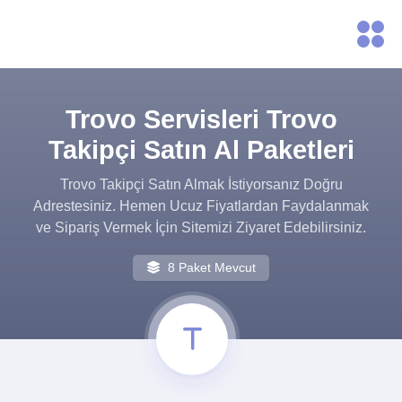
Trovo Servisleri Trovo
Takipçi Satın Al Paketleri
Trovo Takipçi Satın Almak İstiyorsanız Doğru
Adrestesiniz. Hemen Ucuz Fiyatlardan Faydalanmak
ve Sipariş Vermek İçin Sitemizi Ziyaret Edebilirsiniz.
8 Paket Mevcut