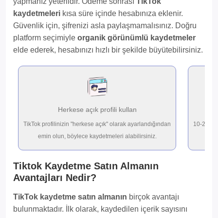
yapmanız yeterlidir. Ödeme sonrası
TikTok
kaydetmeleri
kısa süre içinde hesabınıza eklenir.
Güvenlik için, şifrenizi asla paylaşmamalısınız. Doğru
platform seçimiyle
organik görünümlü kaydetmeler
elde ederek, hesabınızı hızlı bir şekilde büyütebilirsiniz.
Herkese açık profili kullan
TikTok profilinizin "herkese açık" olarak ayarlandığından
10-200.00
emin olun, böylece kaydetmeleri alabilirsiniz.
Tiktok Kaydetme Satın Almanın
Avantajları Nedir?
TikTok kaydetme satın almanın
birçok avantajı
bulunmaktadır. İlk olarak, kaydedilen içerik sayısını