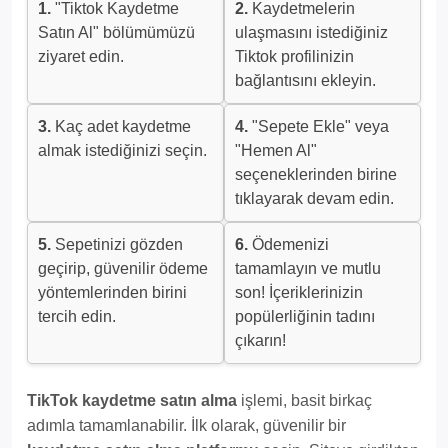
1.
"Tiktok Kaydetme
2.
Kaydetmelerin
Satın Al" bölümümüzü
ulaşmasını istediğiniz
ziyaret edin.
Tiktok profilinizin
bağlantısını ekleyin.
3.
Kaç adet kaydetme
4.
"Sepete Ekle" veya
almak istediğinizi seçin.
"Hemen Al"
seçeneklerinden birine
tıklayarak devam edin.
5.
Sepetinizi gözden
6.
Ödemenizi
geçirip, güvenilir ödeme
tamamlayın ve mutlu
yöntemlerinden birini
son! İçeriklerinizin
tercih edin.
popülerliğinin tadını
çıkarın!
TikTok kaydetme satın alma
işlemi, basit birkaç
adımla tamamlanabilir. İlk olarak, güvenilir bir