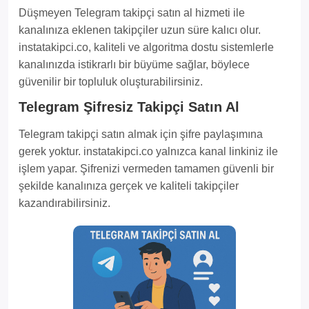
Düşmeyen Telegram takipçi satın al hizmeti ile
kanalınıza eklenen takipçiler uzun süre kalıcı olur.
instatakipci.co, kaliteli ve algoritma dostu sistemlerle
kanalınızda istikrarlı bir büyüme sağlar, böylece
güvenilir bir topluluk oluşturabilirsiniz.
Telegram Şifresiz Takipçi Satın Al
Telegram takipçi satın almak için şifre paylaşımına
gerek yoktur. instatakipci.co yalnızca kanal linkiniz ile
işlem yapar. Şifrenizi vermeden tamamen güvenli bir
şekilde kanalınıza gerçek ve kaliteli takipçiler
kazandırabilirsiniz.