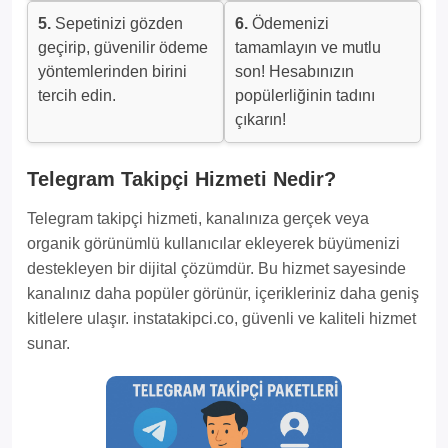
5.
Sepetinizi gözden
6.
Ödemenizi
geçirip, güvenilir ödeme
tamamlayın ve mutlu
yöntemlerinden birini
son! Hesabınızın
tercih edin.
popülerliğinin tadını
çıkarın!
Telegram Takipçi Hizmeti Nedir?
Telegram takipçi hizmeti, kanalınıza gerçek veya
organik görünümlü kullanıcılar ekleyerek büyümenizi
destekleyen bir dijital çözümdür. Bu hizmet sayesinde
kanalınız daha popüler görünür, içerikleriniz daha geniş
kitlelere ulaşır. instatakipci.co, güvenli ve kaliteli hizmet
sunar.