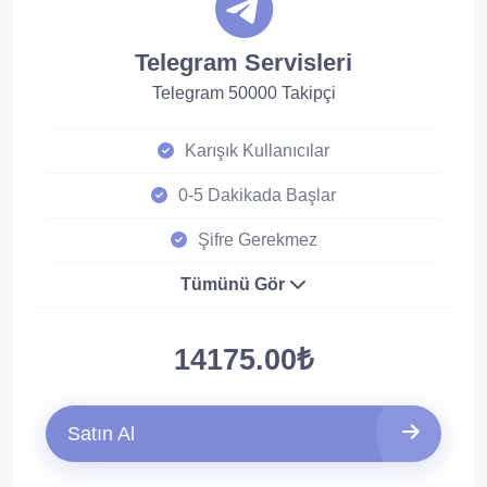
Telegram Servisleri
Telegram 50000 Takipçi
Karışık Kullanıcılar
0-5 Dakikada Başlar
Şifre Gerekmez
Tümünü Gör
14175.00₺
Satın Al