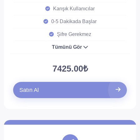
Karışık Kullanıcılar
0-5 Dakikada Başlar
Şifre Gerekmez
Tümünü Gör
7425.00₺
Satın Al