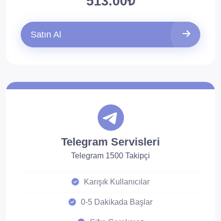
513.00₺
Satın Al
Telegram Servisleri
Telegram 1500 Takipçi
Karışık Kullanıcılar
0-5 Dakikada Başlar