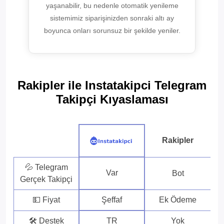
yaşanabilir, bu nedenle otomatik yenileme
sistemimiz siparişinizden sonraki altı ay
boyunca onları sorunsuz bir şekilde yeniler.
Rakipler ile Instatakipci Telegram
Takipçi Kıyaslaması
Rakipler
💦 Telegram
Var
Bot
Gerçek Takipçi
💵 Fiyat
Şeffaf
Ek Ödeme
🛠 Destek
TR
Yok