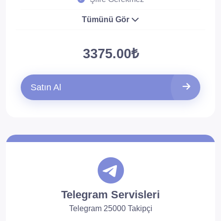
Tümünü Gör
3375.00₺
Satın Al
Telegram Servisleri
Telegram 25000 Takipçi