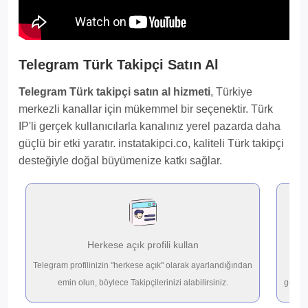
Telegram Türk Takipçi Satın Al
Telegram Türk takipçi satın al hizmeti
, Türkiye
merkezli kanallar için mükemmel bir seçenektir. Türk
IP'li gerçek kullanıcılarla kanalınız yerel pazarda daha
güçlü bir etki yaratır. instatakipci.co, kaliteli Türk takipçi
desteğiyle doğal büyümenize katkı sağlar.
Herkese açık profili kullan
Telegram profilinizin "herkese açık" olarak ayarlandığından
10
emin olun, böylece Takipçilerinizi alabilirsiniz.
gerçek