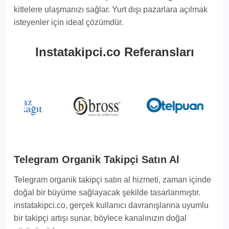
kitlelere ulaşmanızı sağlar. Yurt dışı pazarlara açılmak
isteyenler için ideal çözümdür.
Instatakipci.co Referansları
Telegram Organik Takipçi Satın Al
Telegram organik takipçi satın al hizmeti, zaman içinde
doğal bir büyüme sağlayacak şekilde tasarlanmıştır.
instatakipci.co, gerçek kullanıcı davranışlarına uyumlu
bir takipçi artışı sunar, böylece kanalınızın doğal