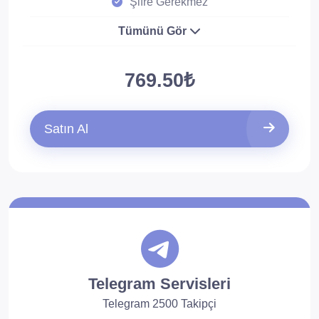
Şifre Gerekmez
Tümünü Gör
769.50₺
Satın Al
Telegram Servisleri
Telegram 2500 Takipçi