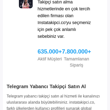
Takipçi satın alma
hizmetlerinde en çok tercih
edilen firması olan
Instatakipci.co'yu seçmeniz
için pek çok anlamlı
sebebiniz var.
635.000+
7.800.000+
Aktif Müşteri
Tamamlanan
Sipariş
Telegram Yabancı Takipçi Satın Al
Telegram yabancı takipçi satın al hizmeti ile kanalınızı
uluslararası alanda büyütebilirsiniz. instatakipci.co,
farklı ülkelerden kullanıcı profilleri sunarak global