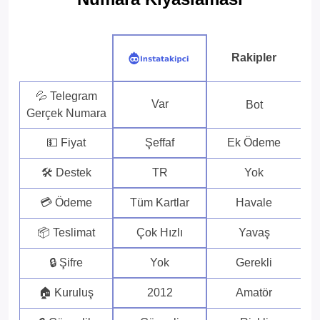
Rakipler
💦 Telegram
Var
Bot
Gerçek Numara
💵 Fiyat
Şeffaf
Ek Ödeme
🛠 Destek
TR
Yok
💳 Ödeme
Tüm Kartlar
Havale
📦 Teslimat
Çok Hızlı
Yavaş
🔒 Şifre
Yok
Gerekli
🏠 Kuruluş
2012
Amatör