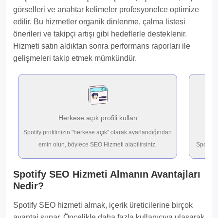
görselleri ve anahtar kelimeler profesyonelce optimize
edilir. Bu hizmetler organik dinlenme, çalma listesi
önerileri ve takipçi artışı gibi hedeflerle desteklenir.
Hizmeti satın aldıktan sonra performans raporları ile
gelişmeleri takip etmek mümkündür.
Herkese açık profili kullan
İ
Spotify profilinizin "herkese açık" olarak ayarlandığından
emin olun, böylece SEO Hizmeti alabilirsiniz.
Spotify 
Spotify SEO Hizmeti Almanın Avantajları
Nedir?
Spotify SEO hizmeti almak, içerik üreticilerine birçok
avantaj sunar. Öncelikle daha fazla kullanıcıya ulaşarak