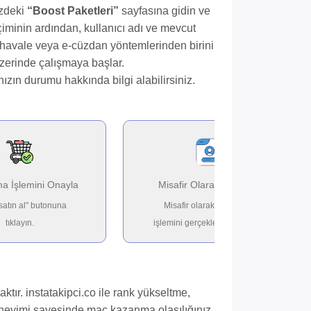
izdeki
“Boost Paketleri”
sayfasına gidin ve
çiminin ardından, kullanıcı adı ve mevcut
ı, havale veya e-cüzdan yöntemlerinden birini
zerinde çalışmaya başlar.
ızın durumu hakkında bilgi alabilirsiniz.
ma İşlemini Onayla
Misafir Olarak Giriş Yap
satın al" butonuna
Misafir olarak satın alma
tıklayın.
işlemini gerçekleştirebilirsiniz.
ır. instatakipci.co ile rank yükseltme,
deneyimi sayesinde maç kazanma olasılığınız