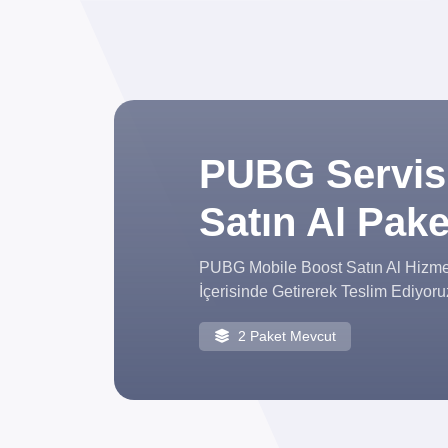
PUBG Servis
Satın Al Pake
PUBG Mobile Boost Satın Al Hizmet
İçerisinde Getirerek Teslim Ediyor
2 Paket Mevcut