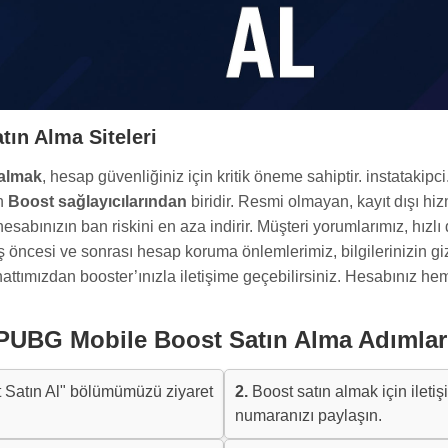
ın Alma Siteleri
 almak
, hesap güvenliğiniz için kritik öneme sahiptir. instatakipci.c
en
Boost sağlayıcılarından
biridir. Resmi olmayan, kayıt dışı hiz
hesabınızın ban riskini en aza indirir. Müşteri yorumlarımız, hızlı
riş öncesi ve sonrası hesap koruma önlemlerimiz, bilgilerinizin giz
 hattımızdan booster’ınızla iletişime geçebilirsiniz. Hesabınız he
PUBG Mobile Boost Satın Alma Adımlar
Satın Al" bölümümüzü ziyaret
2.
Boost satın almak için ileti
numaranızı paylaşın.