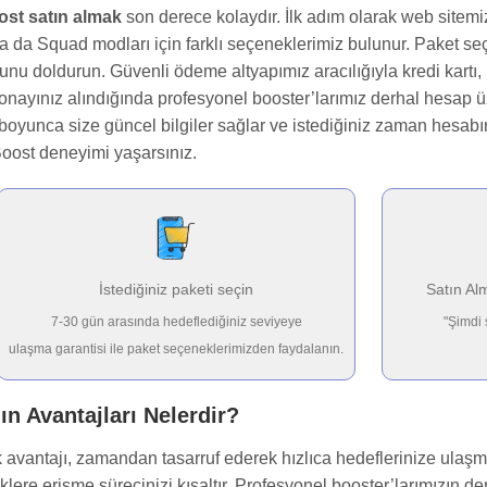
st satın almak
son derece kolaydır. İlk adım olarak web sitem
a da Squad modları için farklı seçeneklerimiz bulunur. Paket se
formunu doldurun. Güvenli ödeme altyapımız aracılığıyla kredi kart
ayınız alındığında profesyonel booster’larımız derhal hesap ü
 boyunca size güncel bilgiler sağlar ve istediğiniz zaman hesabın
Boost deneyimi yaşarsınız.
İstediğiniz paketi seçin
Satın Al
7-30 gün arasında hedeflediğiniz seviyeye
"Şimdi 
ulaşma garantisi ile paket seçeneklerimizden faydalanın.
n Avantajları Nelerdir?
antajı, zamandan tasarruf ederek hızlıca hedeflerinize ulaşmakt
klere erişme sürecinizi kısaltır. Profesyonel booster’larımızın 