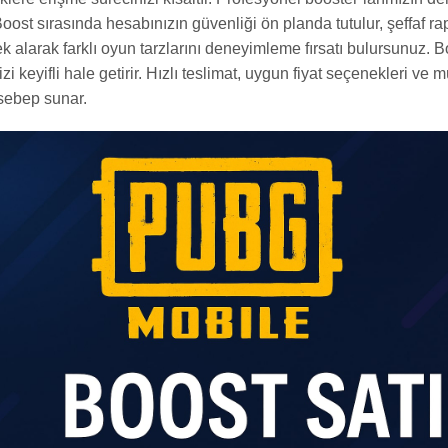
oost sırasında hesabınızın güvenliği ön planda tutulur, şeffaf ra
k alarak farklı oyun tarzlarını deneyimleme fırsatı bulursunuz. Bo
keyifli hale getirir. Hızlı teslimat, uygun fiyat seçenekleri ve
 sebep sunar.