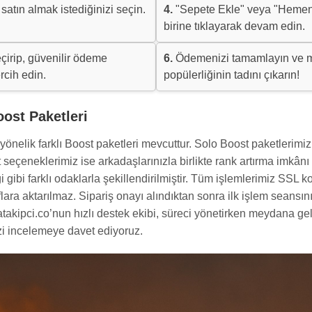
satın almak istediğinizi seçin.
4.
"Sepete Ekle" veya "Hemen
birine tıklayarak devam edin.
çirip, güvenilir ödeme
6.
Ödemenizi tamamlayın ve m
rcih edin.
popülerliğinin tadını çıkarın!
ost Paketleri
yönelik farklı Boost paketleri mevcuttur. Solo Boost paketlerimiz
seçeneklerimiz ise arkadaşlarınızla birlikte rank artırma imkânı
gibi farklı odaklarla şekillendirilmiştir. Tüm işlemlerimiz SSL ko
lara aktarılmaz. Sipariş onayı alındıktan sonra ilk işlem seansını
tatakipci.co’nun hızlı destek ekibi, süreci yönetirken meydana g
zi incelemeye davet ediyoruz.