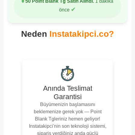
50 Point Blank Tg Satın Alındı.
1 dakika
✔
önce
Neden
Instatakipci.co?
Anında Teslimat
Garantisi
Büyümenizin başlamasını
beklemenize gerek yok — Point
Blank Tgleriniz hemen geliyor!
Instatakipci'nin son teknoloji sistemi,
sipariş verdiğiniz anda güçlü