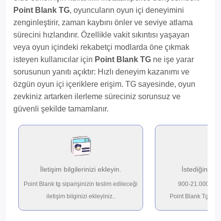
Point Blank TG
, oyuncuların oyun içi deneyimini
zenginleştirir, zaman kaybını önler ve seviye atlama
sürecini hızlandırır. Özellikle vakit sıkıntısı yaşayan
veya oyun içindeki rekabetçi modlarda öne çıkmak
isteyen kullanıcılar için
Point Blank TG
ne işe yarar
sorusunun yanıtı açıktır: Hızlı deneyim kazanımı ve
özgün oyun içi içeriklere erişim. TG sayesinde, oyun
zevkiniz artarken ilerleme süreciniz sorunsuz ve
güvenli şekilde tamamlanır.
İletişim bilgilerinizi ekleyin.
İstediğiniz p
Point Blank tg siparişinizin teslim edileceği
900-21.000 aras
iletişim bilginizi ekleyiniz..
Point Blank Tg sipar