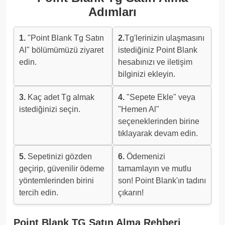
Adımları
1.
"Point Blank Tg Satın
2.
Tg'lerinizin ulaşmasını
Al" bölümümüzü ziyaret
istediğiniz Point Blank
edin.
hesabınızı ve iletişim
bilginizi ekleyin.
3.
Kaç adet Tg almak
4.
"Sepete Ekle" veya
istediğinizi seçin.
"Hemen Al"
seçeneklerinden birine
tıklayarak devam edin.
5.
Sepetinizi gözden
6.
Ödemenizi
geçirip, güvenilir ödeme
tamamlayın ve mutlu
yöntemlerinden birini
son! Point Blank'ın tadını
tercih edin.
çıkarın!
Point Blank TG Satın Alma Rehberi