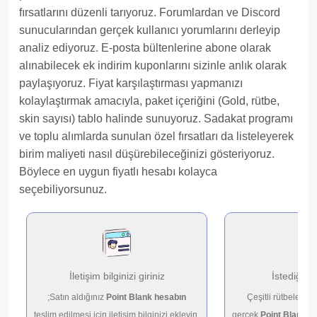
fırsatlarını düzenli tarıyoruz. Forumlardan ve Discord
sunucularından gerçek kullanıcı yorumlarını derleyip
analiz ediyoruz. E-posta bültenlerine abone olarak
alınabilecek ek indirim kuponlarını sizinle anlık olarak
paylaşıyoruz. Fiyat karşılaştırması yapmanızı
kolaylaştırmak amacıyla, paket içeriğini (Gold, rütbe,
skin sayısı) tablo halinde sunuyoruz. Sadakat programı
ve toplu alımlarda sunulan özel fırsatları da listeleyerek
birim maliyeti nasıl düşürebileceğinizi gösteriyoruz.
Böylece en uygun fiyatlı hesabı kolayca
seçebiliyorsunuz.
İletişim bilginizi giriniz
İstediğini
;Satın aldığınız
Point Blank hesabın
Çeşitli rütbeler ar
teslim edilmesi için iletişim bilginizi ekleyin.
gerçek
Point Blank h