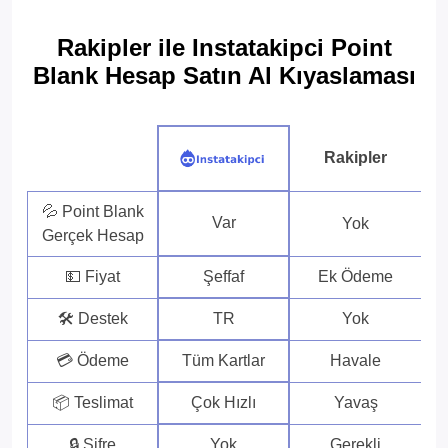
Rakipler ile Instatakipci Point
Blank Hesap Satın Al Kıyaslaması
Rakipler
💦 Point Blank
Var
Yok
Gerçek Hesap
💵 Fiyat
Şeffaf
Ek Ödeme
🛠 Destek
TR
Yok
💳 Ödeme
Tüm Kartlar
Havale
📦 Teslimat
Çok Hızlı
Yavaş
🔒 Şifre
Yok
Gerekli