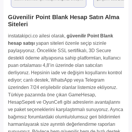
Güvenilir Point Blank Hesap Satın Alma
Siteleri
instatakipci.co ailesi olarak,
güvenilir Point Blank
hesap satışı
yapan siteleri özenle seçip sizinle
paylaşıyoruz. Öncelikle SSL sertifikalı, 3D Secure
destekli ödeme altyapısına sahip platformları, kullanıcı
puan ortalaması 4,8’in üzerinde olan satıcıları
derliyoruz. Hepsinin iade ve değişim koşullarını kontrol
ediyor; canlı destek, WhatsApp veya Telegram
üzerinden 7/24 erişilebilir olanlar listemize ekliyoruz.
Türkiye pazarında öne çıkan GameHesap,
HesapSepeti ve OyunCefi gibi adreslerin avantajlarını
ve paket seçeneklerini karşılaştırmalı sunuyoruz. Ayrıca
bağımsız forumlardaki olumlu/olumsuz geri bildirimleri
harmanlayarak size ayrıntılı değerlendirme raporları
sunuyoruz. Böylece hem güvenilir hem de hızlı destek