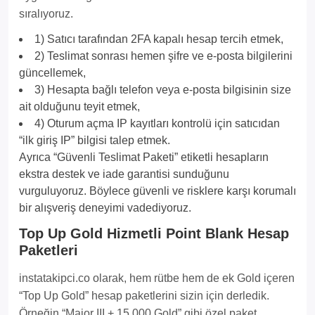
sıralıyoruz.
1) Satıcı tarafından 2FA kapalı hesap tercih etmek,
2) Teslimat sonrası hemen şifre ve e-posta bilgilerini
güncellemek,
3) Hesapta bağlı telefon veya e-posta bilgisinin size
ait olduğunu teyit etmek,
4) Oturum açma IP kayıtları kontrolü için satıcıdan
“ilk giriş IP” bilgisi talep etmek.
Ayrıca “Güvenli Teslimat Paketi” etiketli hesapların
ekstra destek ve iade garantisi sunduğunu
vurguluyoruz. Böylece güvenli ve risklere karşı korumalı
bir alışveriş deneyimi vadediyoruz.
Top Up Gold Hizmetli Point Blank Hesap
Paketleri
instatakipci.co olarak, hem rütbe hem de ek Gold içeren
“Top Up Gold” hesap paketlerini sizin için derledik.
Örneğin “Major III + 15.000 Gold” gibi özel paket