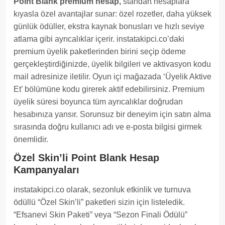
Point Blank premium hesap,
standart hesaplara
kıyasla özel avantajlar sunar: özel rozetler, daha yüksek
günlük ödüller, ekstra kaynak bonusları ve hızlı seviye
atlama gibi ayrıcalıklar içerir. instatakipci.co’daki
premium üyelik paketlerinden birini seçip ödeme
gerçekleştirdiğinizde, üyelik bilgileri ve aktivasyon kodu
mail adresinize iletilir. Oyun içi mağazada ‘Üyelik Aktive
Et’ bölümüne kodu girerek aktif edebilirsiniz. Premium
üyelik süresi boyunca tüm ayrıcalıklar doğrudan
hesabınıza yansır. Sorunsuz bir deneyim için satın alma
sırasında doğru kullanıcı adı ve e-posta bilgisi girmek
önemlidir.
Özel Skin’li Point Blank Hesap
Kampanyaları
instatakipci.co olarak, sezonluk etkinlik ve turnuva
ödüllü “Özel Skin’li” paketleri sizin için listeledik.
“Efsanevi Skin Paketi” veya “Sezon Finali Ödülü”