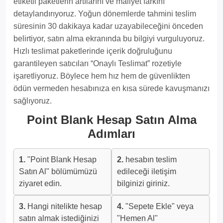
etiketli paketlerin artılarını ve maliyet farkını
detaylandırıyoruz. Yoğun dönemlerde tahmini teslim
süresinin 30 dakikaya kadar uzayabileceğini önceden
belirtiyor, satın alma ekranında bu bilgiyi vurguluyoruz.
Hızlı teslimat paketlerinde içerik doğruluğunu
garantileyen satıcıları “Onaylı Teslimat” rozetiyle
işaretliyoruz. Böylece hem hız hem de güvenlikten
ödün vermeden hesabınıza en kısa sürede kavuşmanızı
sağlıyoruz.
Point Blank Hesap Satın Alma
Adımları
1.
"Point Blank Hesap
2.
hesabın teslim
Satın Al" bölümümüzü
edileceği iletişim
ziyaret edin.
bilginizi giriniz.
3.
Hangi nitelikte hesap
4.
"Sepete Ekle" veya
satın almak istediğinizi
"Hemen Al"