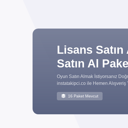
Lisans Satın 
Satın Al Pake
Oyun Satın Almak İstiyorsanız Doğru
instatakipci.co ile Hemen Alışveri
16 Paket Mevcut