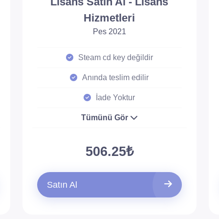
Lisans Satın Al - Lisans
Hizmetleri
Pes 2021
Steam cd key değildir
Anında teslim edilir
İade Yoktur
Tümünü Gör
506.25₺
Satın Al