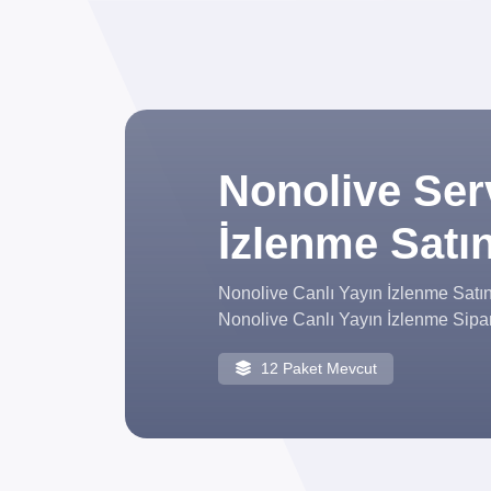
Nonolive Serv
İzlenme Satın
Nonolive Canlı Yayın İzlenme Satı
Nonolive Canlı Yayın İzlenme Sipar
12 Paket Mevcut