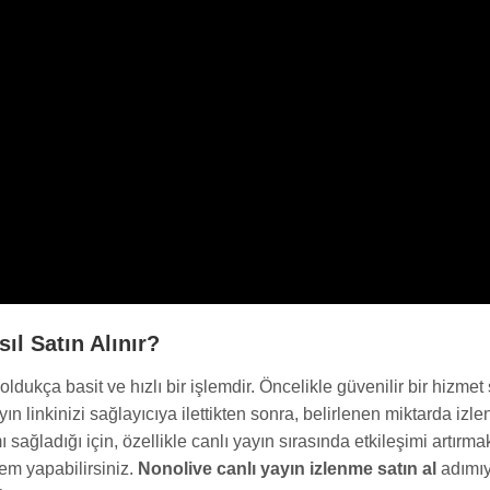
ıl Satın Alınır?
oldukça basit ve hızlı bir işlemdir. Öncelikle güvenilir bir hizme
ayın linkinizi sağlayıcıya ilettikten sonra, belirlenen miktarda i
ı sağladığı için, özellikle canlı yayın sırasında etkileşimi artırmak
em yapabilirsiniz.
Nonolive canlı yayın izlenme satın al
adımıyl