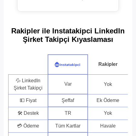
Rakipler ile Instatakipci LinkedIn
Şirket Takipçi Kıyaslaması
Rakipler
💦 LinkedIn
Var
Yok
Şirket Takipçi
💵 Fiyat
Şeffaf
Ek Ödeme
🛠 Destek
TR
Yok
💳 Ödeme
Tüm Kartlar
Havale