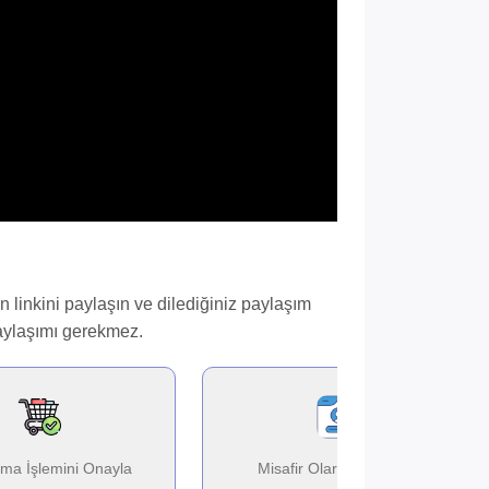
in linkini paylaşın ve dilediğiniz paylaşım
paylaşımı gerekmez.
lma İşlemini Onayla
Misafir Olarak Giriş Yap