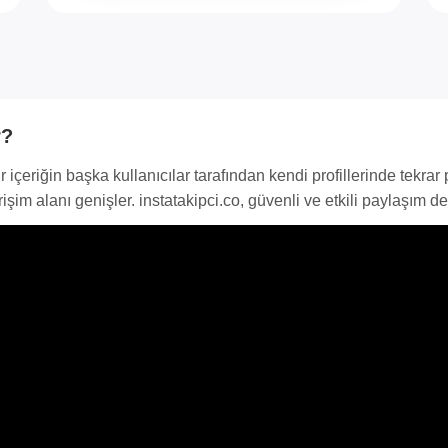
r?
bir içeriğin başka kullanıcılar tarafından kendi profillerinde tekr
şim alanı genişler. instatakipci.co, güvenli ve etkili paylaşım de