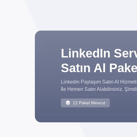
LinkedIn Ser
Satın Al Pake
Linkedin Paylaşım Satın Al Hizmeti
İle Hemen Satın Alabilirsiniz. Şimdi
12 Paket Mevcut