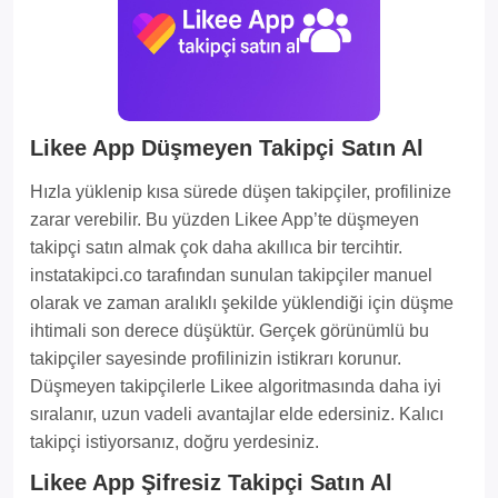
Likee App Düşmeyen Takipçi Satın Al
Hızla yüklenip kısa sürede düşen takipçiler, profilinize
zarar verebilir. Bu yüzden Likee App’te düşmeyen
takipçi satın almak çok daha akıllıca bir tercihtir.
instatakipci.co tarafından sunulan takipçiler manuel
olarak ve zaman aralıklı şekilde yüklendiği için düşme
ihtimali son derece düşüktür. Gerçek görünümlü bu
takipçiler sayesinde profilinizin istikrarı korunur.
Düşmeyen takipçilerle Likee algoritmasında daha iyi
sıralanır, uzun vadeli avantajlar elde edersiniz. Kalıcı
takipçi istiyorsanız, doğru yerdesiniz.
Likee App Şifresiz Takipçi Satın Al