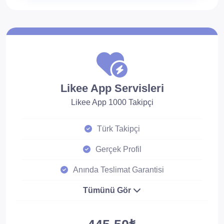
Likee App Servisleri
Likee App 1000 Takipçi
Türk Takipçi
Gerçek Profil
Anında Teslimat Garantisi
Tümünü Gör