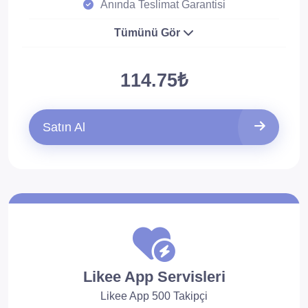
Anında Teslimat Garantisi
Tümünü Gör
114.75₺
Satın Al
Likee App Servisleri
Likee App 500 Takipçi