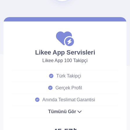
Likee App Servisleri
Likee App 100 Takipçi
Türk Takipçi
Gerçek Profil
Anında Teslimat Garantisi
Tümünü Gör