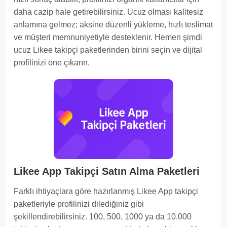
daha cazip hale getirebilirsiniz. Ucuz olması kalitesiz
anlamına gelmez; aksine düzenli yükleme, hızlı teslimat
ve müşteri memnuniyetiyle desteklenir. Hemen şimdi
ucuz Likee takipçi paketlerinden birini seçin ve dijital
profilinizi öne çıkarın.
Likee App Takipçi Satın Alma Paketleri
Farklı ihtiyaçlara göre hazırlanmış Likee App takipçi
paketleriyle profilinizi dilediğiniz gibi
şekillendirebilirsiniz. 100, 500, 1000 ya da 10.000