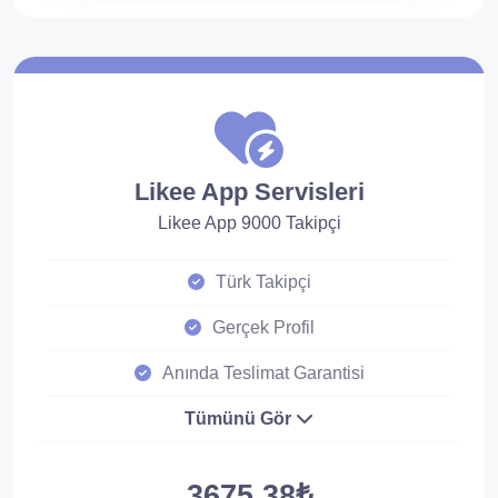
Likee App Servisleri
Likee App 9000 Takipçi
Türk Takipçi
Gerçek Profil
Anında Teslimat Garantisi
Tümünü Gör
3675.38₺