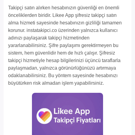
Takipçi satın alırken hesabınızın güvenliği en önemli
önceliklerden biridir. Likee App şifresiz takipçi satın
alma hizmeti sayesinde hesabınızın gizliliği tamamen
korunur. instatakipci.co üzerinden yalnızca kullanıcı
adınızı paylaşarak takipçi hizmetinden
yararlanabilirsiniz. Şifre paylaşımı gerektirmeyen bu
sistem, hem güvenlidir hem de hızlı çalışır. Şifresiz
takipçi hizmetiyle hesap bilgilerinizi üçüncü taraflarla
paylaşmadan, yalnızca görünürlüğünüzü artırmaya
odaklanabilirsiniz. Bu yöntem sayesinde hesabınızı
büyütürken risk almadan işlem yapabilirsiniz.