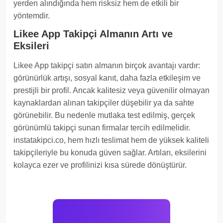
yerden alındığında hem risksiz hem de etkili bir
yöntemdir.
Likee App Takipçi Almanın Artı ve
Eksileri
Likee App takipçi satın almanın birçok avantajı vardır:
görünürlük artışı, sosyal kanıt, daha fazla etkileşim ve
prestijli bir profil. Ancak kalitesiz veya güvenilir olmayan
kaynaklardan alınan takipçiler düşebilir ya da sahte
görünebilir. Bu nedenle mutlaka test edilmiş, gerçek
görünümlü takipçi sunan firmalar tercih edilmelidir.
instatakipci.co, hem hızlı teslimat hem de yüksek kaliteli
takipçileriyle bu konuda güven sağlar. Artıları, eksilerini
kolayca ezer ve profilinizi kısa sürede dönüştürür.