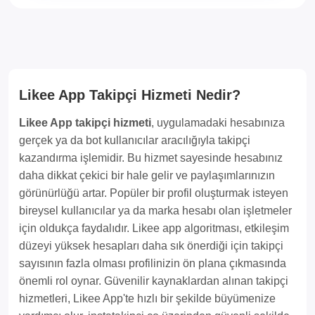
Likee App Takipçi Hizmeti Nedir?
Likee App takipçi hizmeti
, uygulamadaki hesabınıza
gerçek ya da bot kullanıcılar aracılığıyla takipçi
kazandırma işlemidir. Bu hizmet sayesinde hesabınız
daha dikkat çekici bir hale gelir ve paylaşımlarınızın
görünürlüğü artar. Popüler bir profil oluşturmak isteyen
bireysel kullanıcılar ya da marka hesabı olan işletmeler
için oldukça faydalıdır. Likee app algoritması, etkileşim
düzeyi yüksek hesapları daha sık önerdiği için takipçi
sayısının fazla olması profilinizin ön plana çıkmasında
önemli rol oynar. Güvenilir kaynaklardan alınan takipçi
hizmetleri, Likee App'te hızlı bir şekilde büyümenize