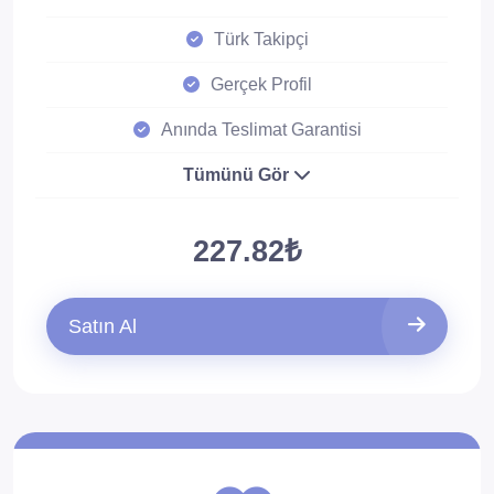
Türk Takipçi
Gerçek Profil
Anında Teslimat Garantisi
Tümünü Gör
227.82₺
Satın Al