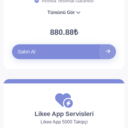
Anında Teslimat Garantisi
Tümünü Gör
880.88₺
Satın Al
Likee App Servisleri
Likee App 5000 Takipçi