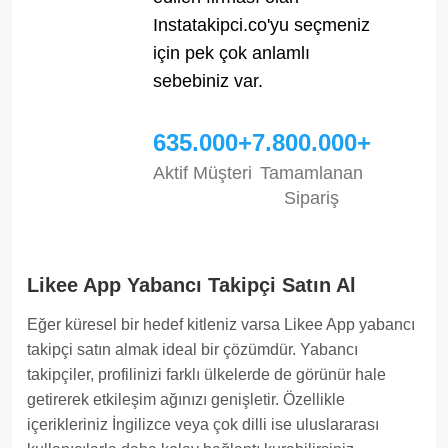
Instatakipci.co'yu seçmeniz
için pek çok anlamlı
sebebiniz var.
635.000+
7.800.000+
Aktif Müşteri
Tamamlanan
Sipariş
Likee App Yabancı Takipçi Satın Al
Eğer küresel bir hedef kitleniz varsa Likee App yabancı
takipçi satın almak ideal bir çözümdür. Yabancı
takipçiler, profilinizi farklı ülkelerde de görünür hale
getirerek etkileşim ağınızı genişletir. Özellikle
içerikleriniz İngilizce veya çok dilli ise uluslararası