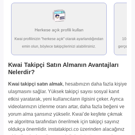
Herkese açık profili kullan
İs
Kwai profilinizin "herkese açık" olarak ayarlandığından
10-200.
emin olun, böylece takipçilerinizi alabilirsiniz.
gerçek
Kw
Kwai Takipçi Satın Almanın Avantajları
Nelerdir?
Kwai takipçi satın almak
, hesabınızın daha fazla kişiye
ulaşmasını sağlar. Yüksek takipçi sayısı sosyal kanıt
etkisi yaratarak, yeni kullanıcıların ilgisini çeker. Ayrıca
videolarınızın izlenme oranı artar, daha fazla beğeni ve
yorum alma şansınız yükselir. Kwai’de keşfete çıkmak
ve algoritma tarafından önerilmek için takipçi sayınız
oldukça önemlidir. instatakipci.co üzerinden alacağınız