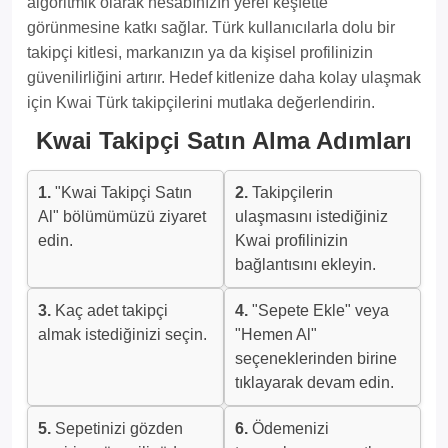
algoritmik olarak hesabınızın yerel keşfette
görünmesine katkı sağlar. Türk kullanıcılarla dolu bir
takipçi kitlesi, markanızın ya da kişisel profilinizin
güvenilirliğini artırır. Hedef kitlenize daha kolay ulaşmak
için Kwai Türk takipçilerini mutlaka değerlendirin.
Kwai Takipçi Satın Alma Adımları
1.
"Kwai Takipçi Satın
2.
Takipçilerin
Al" bölümümüzü ziyaret
ulaşmasını istediğiniz
edin.
Kwai profilinizin
bağlantısını ekleyin.
3.
Kaç adet takipçi
4.
"Sepete Ekle" veya
almak istediğinizi seçin.
"Hemen Al"
seçeneklerinden birine
tıklayarak devam edin.
5.
Sepetinizi gözden
6.
Ödemenizi