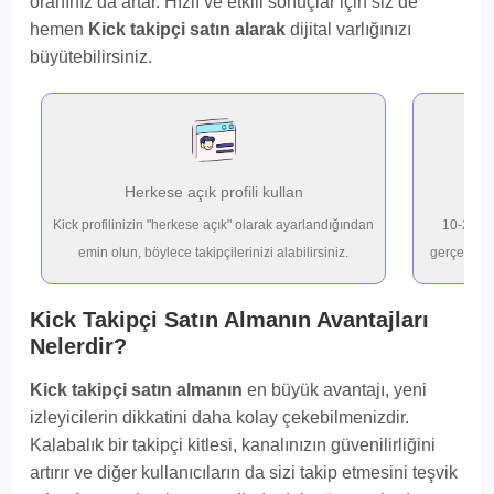
oranınız da artar. Hızlı ve etkili sonuçlar için siz de
hemen
Kick takipçi satın alarak
dijital varlığınızı
büyütebilirsiniz.
Herkese açık profili kullan
İst
Kick profilinizin "herkese açık" olarak ayarlandığından
10-200.0
emin olun, böylece takipçilerinizi alabilirsiniz.
gerçek
Kic
Kick Takipçi Satın Almanın Avantajları
Nelerdir?
Kick takipçi satın almanın
en büyük avantajı, yeni
izleyicilerin dikkatini daha kolay çekebilmenizdir.
Kalabalık bir takipçi kitlesi, kanalınızın güvenilirliğini
artırır ve diğer kullanıcıların da sizi takip etmesini teşvik