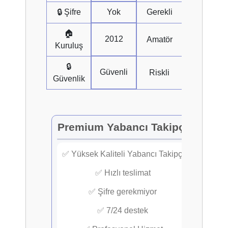
🔒 Şifre
Yok
Gerekli
🏠
2012
Amatör
Kuruluş
🔒
Güvenli
Riskli
Güvenlik
Premium Yabancı Takipçi
Ak
✅ Yüksek Kaliteli Yabancı Takipçi
✅ Hızlı teslimat
✅ Şifre gerekmiyor
✅ 7/24 destek