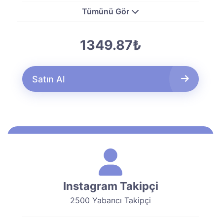
Tümünü Gör
1349.87₺
Satın Al
Instagram Takipçi
2500 Yabancı Takipçi