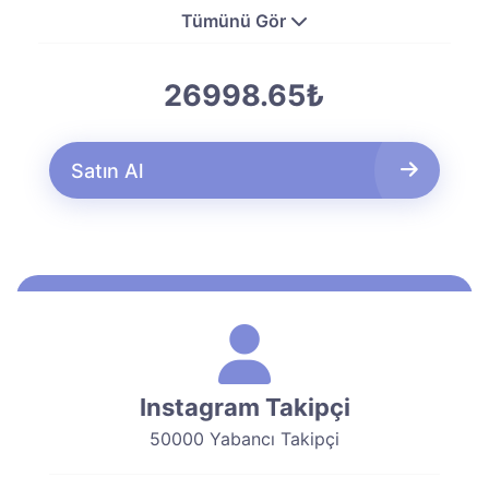
Tümünü Gör
26998.65₺
Satın Al
Instagram Takipçi
50000 Yabancı Takipçi