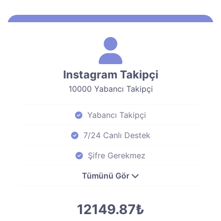
Instagram Takipçi
10000 Yabancı Takipçi
Yabancı Takipçi
7/24 Canlı Destek
Şifre Gerekmez
Tümünü Gör
12149.87₺