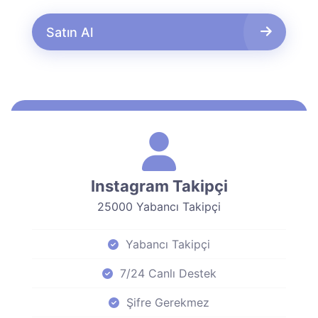
Satın Al
Instagram Takipçi
25000 Yabancı Takipçi
Yabancı Takipçi
7/24 Canlı Destek
Şifre Gerekmez