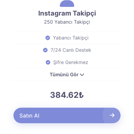
Instagram Takipçi
250 Yabancı Takipçi
Yabancı Takipçi
7/24 Canlı Destek
Şifre Gerekmez
Tümünü Gör
384.62₺
Satın Al