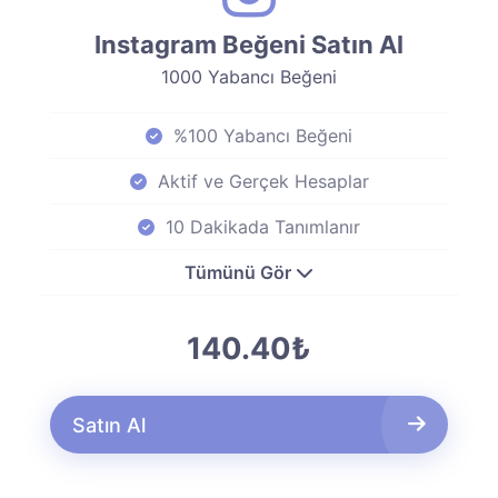
Instagram Beğeni Satın Al
1000 Yabancı Beğeni
%100 Yabancı Beğeni
Aktif ve Gerçek Hesaplar
10 Dakikada Tanımlanır
Tümünü Gör
140.40₺
Satın Al