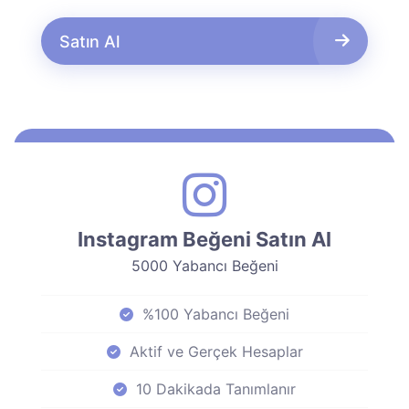
Satın Al
Instagram Beğeni Satın Al
5000 Yabancı Beğeni
%100 Yabancı Beğeni
Aktif ve Gerçek Hesaplar
10 Dakikada Tanımlanır