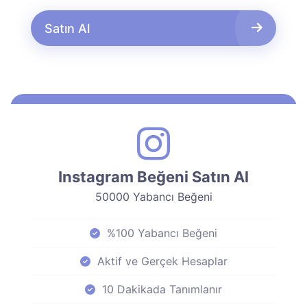
Satın Al
Instagram Beğeni Satın Al
50000 Yabancı Beğeni
%100 Yabancı Beğeni
Aktif ve Gerçek Hesaplar
10 Dakikada Tanımlanır