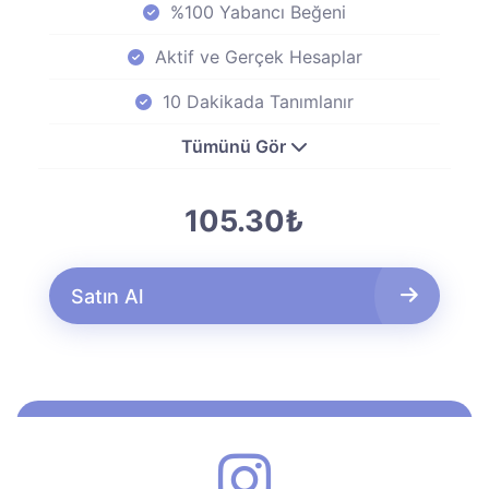
%100 Yabancı Beğeni
Aktif ve Gerçek Hesaplar
10 Dakikada Tanımlanır
Tümünü Gör
105.30₺
Satın Al