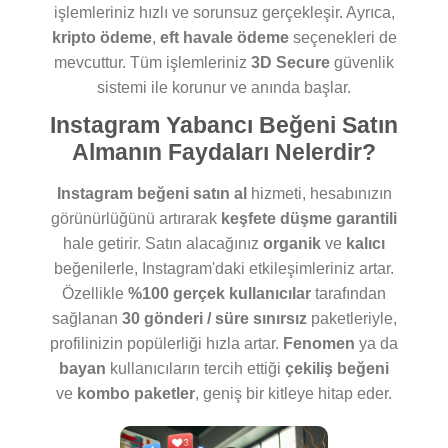
işlemleriniz hızlı ve sorunsuz gerçekleşir. Ayrıca,
kripto ödeme
,
eft havale ödeme
seçenekleri de
mevcuttur. Tüm işlemleriniz
3D Secure
güvenlik
sistemi ile korunur ve anında başlar.
Instagram Yabancı Beğeni Satın
Almanın Faydaları Nelerdir?
Instagram beğeni satın al
hizmeti, hesabınızın
görünürlüğünü artırarak
keşfete düşme garantili
hale getirir. Satın alacağınız
organik
ve
kalıcı
beğenilerle, Instagram'daki etkileşimleriniz artar.
Özellikle
%100 gerçek kullanıcılar
tarafından
sağlanan
30 gönderi / süre sınırsız
paketleriyle,
profilinizin popülerliği hızla artar.
Fenomen
ya da
bayan
kullanıcıların tercih ettiği
çekiliş beğeni
ve
kombo paketler
, geniş bir kitleye hitap eder.