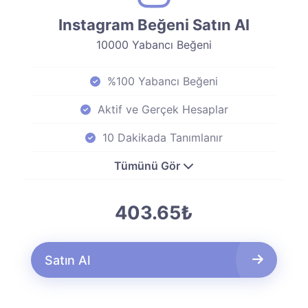
Instagram Beğeni Satın Al
10000 Yabancı Beğeni
%100 Yabancı Beğeni
Aktif ve Gerçek Hesaplar
10 Dakikada Tanımlanır
Tümünü Gör
403.65₺
Satın Al