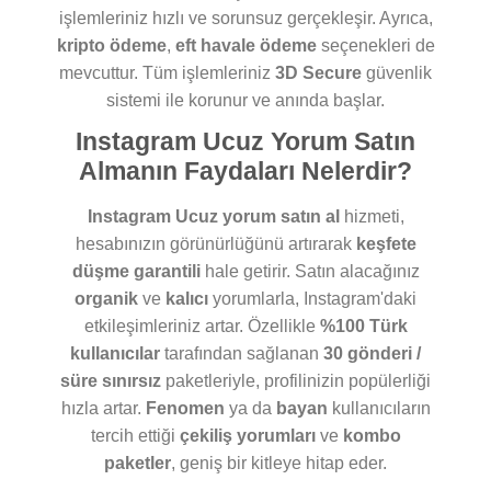
işlemleriniz hızlı ve sorunsuz gerçekleşir. Ayrıca,
kripto ödeme
,
eft havale ödeme
seçenekleri de
mevcuttur. Tüm işlemleriniz
3D Secure
güvenlik
sistemi ile korunur ve anında başlar.
Instagram Ucuz Yorum Satın
Almanın Faydaları Nelerdir?
Instagram Ucuz yorum satın al
hizmeti,
hesabınızın görünürlüğünü artırarak
keşfete
düşme garantili
hale getirir. Satın alacağınız
organik
ve
kalıcı
yorumlarla, Instagram'daki
etkileşimleriniz artar. Özellikle
%100 Türk
kullanıcılar
tarafından sağlanan
30 gönderi /
süre sınırsız
paketleriyle, profilinizin popülerliği
hızla artar.
Fenomen
ya da
bayan
kullanıcıların
tercih ettiği
çekiliş yorumları
ve
kombo
paketler
, geniş bir kitleye hitap eder.