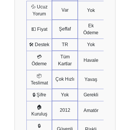
💦 Ucuz
Var
Yok
Yorum
Ek
Şeffaf
💵 Fiyat
Ödeme
🛠 Destek
TR
Yok
💳
Tüm
Havale
Ödeme
Kartlar
📦
Çok Hızlı
Yavaş
Teslimat
🔒 Şifre
Yok
Gerekli
🏠
2012
Amatör
Kuruluş
🔒
Güvenli
Riskli