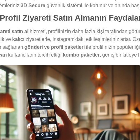
lemleriniz
3D Secure
güvenlik sistemi ile korunur ve anında başl
Profil Ziyareti Satın Almanın Faydalar
areti satın al
hizmeti, profilinizin daha fazla kişi tarafından gör
ik
ve
kalıcı
ziyaretlerle, Instagram'daki etkileşimleriniz artar. Öz
n sağlanan
gönderi ve profil paketleri
ile profilinizin popülerliği
yan
kullanıcıların tercih ettiği
kombo paketler
, geniş bir kitleye 