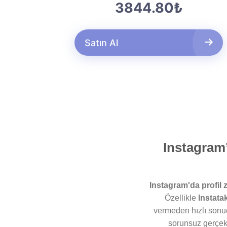
3844.80₺
Satın Al
Instagram’
Instagram'da profil z
Özellikle
Instata
vermeden hızlı sonuç
sorunsuz gerçekl