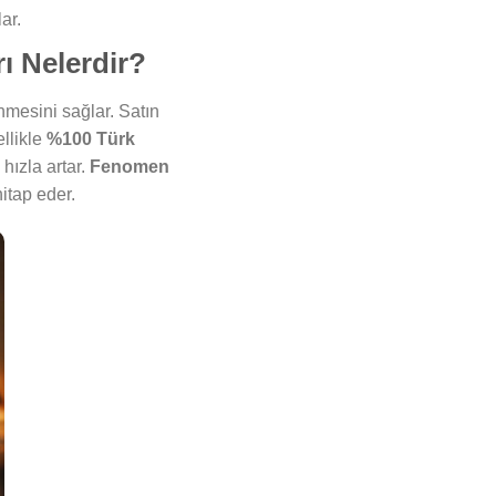
ar.
ı Nelerdir?
ünmesini sağlar. Satın
ellikle
%100 Türk
 hızla artar.
Fenomen
hitap eder.