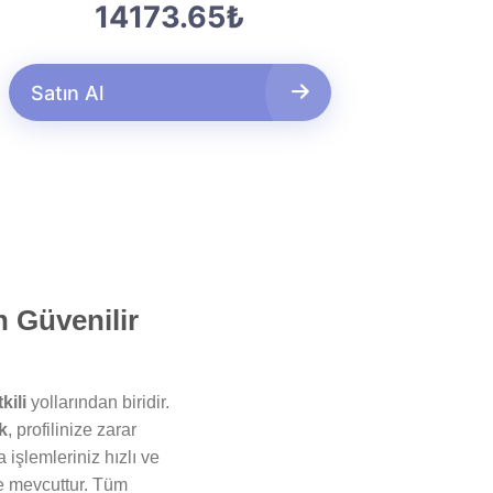
14173.65₺
Satın Al
n Güvenilir
kili
yollarından biridir.
k
, profilinize zarar
 işlemleriniz hızlı ve
e mevcuttur. Tüm