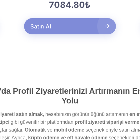
7084.80₺
Satın Al
da Profil Ziyaretlerinizi Artırmanın E
Yolu
iyareti satın almak
, hesabınızın görünürlüğünü artırmanın
en et
kipci
gibi güvenilir bir platformdan
profil ziyareti siparişi verme
lar sağlar.
Otomatik
ve
mobil ödeme
seçenekleriyle satın alma
eşir. Ayrıca,
kripto ödeme
ve
eft havale ödeme
seçenekleri d