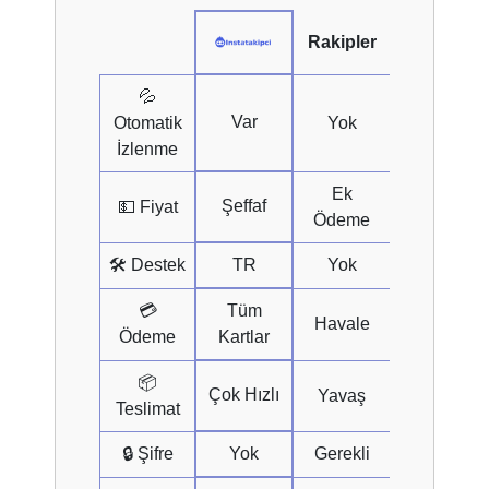
Rakipler
💦
Var
Otomatik
Yok
İzlenme
Ek
Şeffaf
💵 Fiyat
Ödeme
🛠 Destek
TR
Yok
💳
Tüm
Havale
Ödeme
Kartlar
📦
Çok Hızlı
Yavaş
Teslimat
🔒 Şifre
Yok
Gerekli