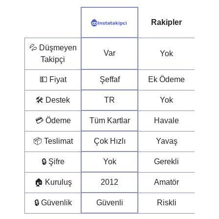
Rakipler
💦 Düşmeyen
Var
Yok
Takipçi
💵 Fiyat
Şeffaf
Ek Ödeme
🛠 Destek
TR
Yok
💳 Ödeme
Tüm Kartlar
Havale
📦 Teslimat
Çok Hızlı
Yavaş
🔒 Şifre
Yok
Gerekli
🏠 Kuruluş
2012
Amatör
🔒 Güvenlik
Güvenli
Riskli