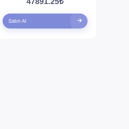
47891.25₺
Satın Al