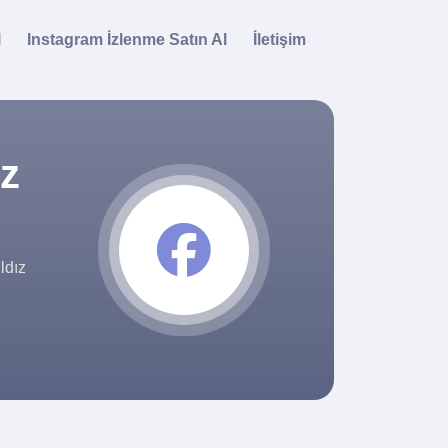
l
Instagram İzlenme Satın Al
İletişim
ız
ldız