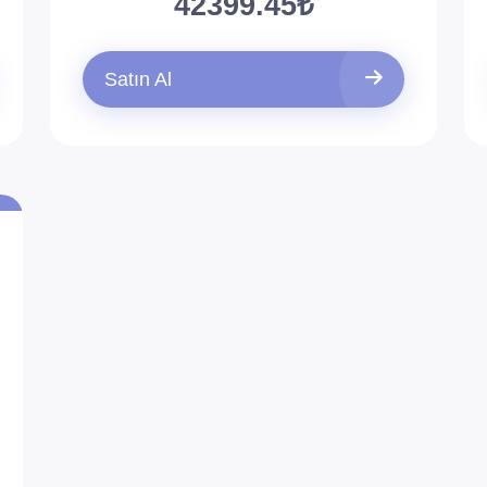
42399.45₺
Satın Al